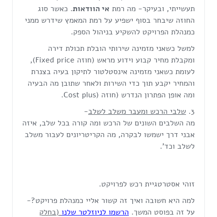
תעשייתי, ובעיקר- מה רמת
אי הוודאות
. כאשר סוג
החוזה שיבחר בסוף ישפיע על רמת המאמץ שידרש ממני
כמנהלת הפרויקט להשקיע בניהול הספק.
למשל כשאני מזמינה שירותי הובלת תכולת דירה
ומקבלת מחיר קבוע וידוע מראש (חוזה Fixed price),
לעומת כשאני מזמינה אינסטלטור לתיקון בעיה בצנרת
והמחיר יקבע תוך כדי השירות ולאחר שתובן מה הבעיה
ומה אופן הפתרון הנדרש (חוזה (Cost plus.
שלבי הרכש ומעבר משלב לשלב
-
מה השלבים השונים של הרכש ומה קורה בכל שלב, איזה
אבני דרך ישמשו לבקרה, מה הקריטריונים לעבור משלב
לשלב וכד'.
זוהי אסטרטגיית רכש לפרויקט.
למה היא חשובה ואיך זה קשור אליי כמנהלת פרויקט?-
על זה בפוסט המשך.
הרשמו לניוזלטר שלנו
(בחלק