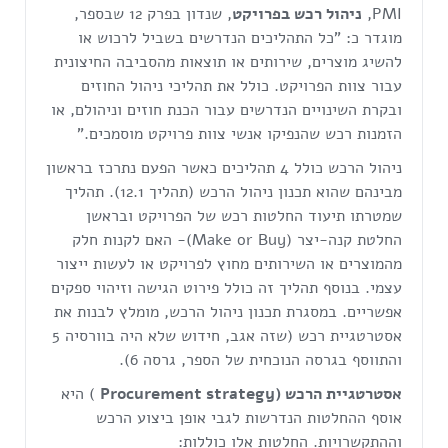
PMI,
ניהול רכש בפרויקט
, שנדון בפרק 12 שבספר,
מוגדר כ: "כל התהליכים הנדרשים בשביל לרכוש או
להשיג מוצרים, שירותים או תוצאות מהסביבה החיצונית
עבור צוות הפרויקט. כולל את תהליכי ניהול החוזים
ובקרת השינויים הנדרשים עבור הכנת חוזים וניהולם, או
הזמנות רכש שהנפיקו אנשי צוות פרויקט מוסמכים."
ניהול הרכש כולל 4 תהליכים כאשר הפעם נתרכז בראשון
מבינהם שהוא תכנון ניהול הרכש (תהליך 12.1). תהליך
שמטרתו תיעוד החלטות רכש של הפרויקט ובראשן
החלטת קנה-יצר (Make or Buy)- האם לקנות חלק
מהמוצרים או השירותים מחוץ לפרויקט או לעשות ייצור
עצמי. בנוסף תהליך זה כולל פירוט הגישה וזיהוי ספקים
אפשריים. במסגרת תכנון ניהול הרכש, מומלץ לבנות את
אסטרטגיית רכש (שזה אגב, חידוש שלא היה בוורסיה 5
והתווסף בגרסה הנוכחית של הספר, גרסה 6).
אסטרטגיית הרכש (
Procurement strategy
) היא
אוסף ההחלטות הנדרשות לגבי אופן ביצוע הרכש
וההתקשרויות. החלטות אלו כוללות: