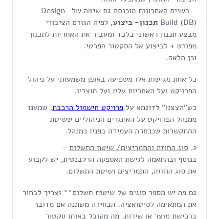
- בשנים האחרונות הוכנסה גם שיטה של Design-
Build (DB)
תכנון- ביצוע
, לפיה הגורם הציבורי
מבצע תכנון ראשוני בלבד ומעביר את האחריות לתכנון
מפורט + לביצוע אל הסקטור הפרטי.
וכן הלאה.
כל אחת מגישות אלו משפיעה באופן משמעותי על ניהול
הפרויקט ועל האחריות עליו ועל תוצריו.
כש"הצצנו" לדוגמא על
פרויקט חישמול הרכבת
, שמענו
ממנהל הפרויקט על האתגרים הניהוליים ששיטת
ההתקשרות שנבחרה העמידה בפניו כמנהל.
סוג החוזה והתמריצים/ שיטת התשלום
–
בנוסף ובהתאמה לגישת האספקה הרלבנטית, יש לקבוע
את סוג החוזה, התמריצים ושיטת התשלום.
גם פה יש מספר סוגים של שיטות תשלום** וצריך לבחור
את המתאימה לסיטואציה. הבחירה משתנה אם מדובר
ברכישת מוצר או שירות, מה מקובל באותו סקטור