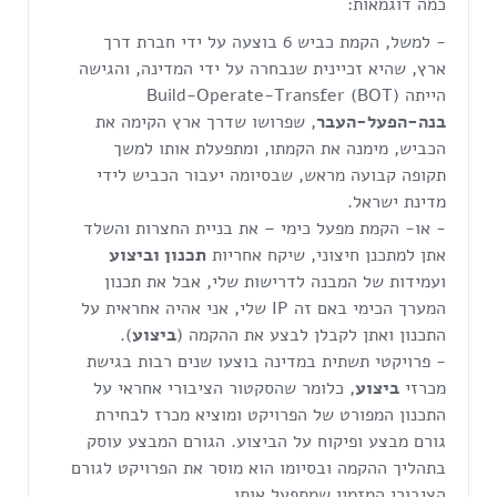
כמה דוגמאות:
- למשל, הקמת כביש 6 בוצעה על ידי חברת דרך
ארץ, שהיא זכיינית שנבחרה על ידי המדינה, והגישה
הייתה Build-Operate-Transfer (BOT)
בנה-הפעל-העבר
, שפרושו שדרך ארץ הקימה את
הכביש, מימנה את הקמתו, ומתפעלת אותו למשך
תקופה קבועה מראש, שבסיומה יעבור הכביש לידי
מדינת ישראל.
- או- הקמת מפעל כימי – את בניית החצרות והשלד
אתן למתכנן חיצוני, שיקח אחריות
תכנון וביצוע
ועמידות של המבנה לדרישות שלי, אבל את תכנון
המערך הכימי באם זה IP שלי, אני אהיה אחראית על
התכנון ואתן לקבלן לבצע את ההקמה (
ביצוע
).
- פרויקטי תשתית במדינה בוצעו שנים רבות בגישת
מכרזי
ביצוע
, כלומר שהסקטור הציבורי אחראי על
התכנון המפורט של הפרויקט ומוציא מכרז לבחירת
גורם מבצע ופיקוח על הביצוע. הגורם המבצע עוסק
בתהליך ההקמה ובסיומו הוא מוסר את הפרויקט לגורם
הציבורי המזמין שמתפעל אותו.