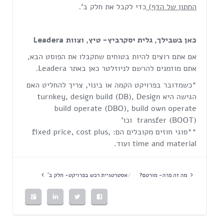
החתון של הדף)
כדי לקבל את חלק ב'.
כאן בשבילך, גלית יסקרביץ- טיץ, וצוות
Leadera
אם אתם רוצים להיות בטוחים שתקבלו את הפוסט הבא,
אתם מוזמנים להרשם לניוזלטר כאן באתר Leadera.
*כשמדובר בפרויקט הקמה או בינוי, צריך להחליט האם
הגישה היא turnkey, design build (DB), Design
build operate (DBO), build own operate
transfer (BOOT) וכו'
**סוגי חוזים מקובלים הם: fixed price, cost plus,
time and material ועוד.
מה זה פרה- מורטם?
אסטרטגיית רכש בפרויקט- חלק ב'