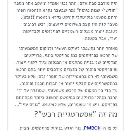
היה מורכב מכח אדם, יותר נכון אומדן ומעקב אחר מספר
"חודשי/ שנות פיתוח" (מה שבעבר נקרא men month
והיום מטעמי פוליטקלי קורקט נקרא staff month).
מעבר לזה היו קצת תשלומים ליועצים, רכש רכיבים
לטובת ייצור מעגלים חשמליים לפיילוטים ולבדיקות
ועוד, אבל בקטנה.
מאוחר יותר נחשפתי לעולם העשיר ולמקום המשמעותי
של הרכש בפרויקטים כמו פרויקטי בינוי, פרויקטים
הנדסיים של בניית מתקנים או הכנסות ציוד לקווי ייצור,
או פרויקטי פיתוח של מוצרים מורכבים יותר בהם הרכש
משמעותי לא רק בהצטיידות של חומרי גלם, אלא בעיקר
בהתקשרויות עם קבלני ייצור או חברות תכנון ופיתוח.
עד כדי כך המקום של הרכש משמעותי, שמוגדר על ידי
הרבה מנהלי פרויקטים כמימשק החשוב ביותר מבחינתם
בפרויקט, ויש מי שאומרים, שלא לציטוט, "גורם עוין"…
מה זה "אסטרטגיית רכש"?
על פי ה-
PMBOK
, גוף הידע בניהול פרויקטים, מבית