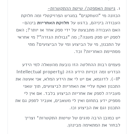
גישות האספקה/ שיטת ההתקשרות-
הכוונה מי "השחקנים" במגרש הפרויקטלי ומה חלוקת
העבודה ביניהם, בדגש על
חלוקת האחריות
בינהם-
האם העבודה מתבצעת על ידי ספק אחד או יותר?; האם
לספק יש ספק משנה?; מה "גבולות הגזרה"? מי אחראי
על התכנון, מי על הביצוע ומי על הביצועים? מתי
מסתיימת האחריות? וכד.
פעמים רבות ההחלטה הזו נובעת מהשאלה למי הידע
הנדרש ומה זכויות הידע הזה (Intellectual property
-IP). לדוגמא, אם יש לי את הידע המלא, אני אעשה את
התכנון ואקח עליי את האחריות לביצועים, תוך שאני
מעבירה לספק את אחריות הביצוע בלבד. אם אין לי
מספיק ידע בתחום ואין לי משאבים, אעביר לספק גם את
התכנון וגם את הביצוע וכו.
יש כמובן הרבה סוגים של שיטות התקשרות* וצריך
לבחור את המתאימה מבינהן.