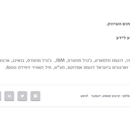
חום השיווק
.
ע לידע
כיום ארגונים מובילים רבים בעולם מיישמים את שיטותיו, דוגמת וולמארט, ג'נרל מוטורס, IBM, ג'נרל מוטורס, בואינג,
רגונים בישראל דוגמת אמדוקס, תע"ש, חיל האוויר ויחידת 8200.
סן- קיבוץ סאסא, דצמבר 2011