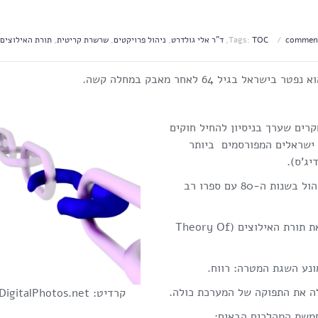
TOC
Tags:
,
ד"ר אלי גולדרט
,
ניהול פרויקטים
,
שרשרת קריטית
,
תורת האילוצים
ים שערך בניסיון להחיל חוקים
 ישראלים המפורסמים ביותר
יג'ס).
ד"ר גולדרט הוכר כמנהיג ופורץ דרך עולמי בתורת הניהול בשנות ה-80 עם ספרו רב
הספר פרסם אותו והציג לעולם בדרך של רומן מרתק, את תורת האילוצים (Theory Of
מונע השגת המטרה: רווח.
עלה את התפוקה של המערכת כולה.
קרדיט: FreeDigitalPhotos.net
חמשת המהלכים הבאים: