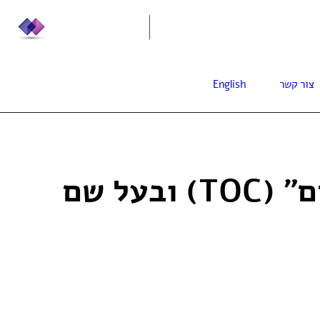
info@leadera.co.il
0
צור קשר
English
נפטר ד"ר אלי גולדרט –הוגה "תורת האילוצים" (TOC) ובעל שם