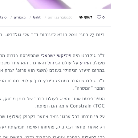
5867
0
ספטמבר 22 2011
Galit
מאמרים
0 comments
ביום 23 ביוני 2011 הובא למנוחות ד"ר אלי גולדרט. הוא נפטר בישראל בגיל 64 לאחר מאבק במחלה קשה.
ד"ר גולדרט היה
פיזיקאי
ישראלי
שהתפרסם בזכות מחקר
מעולם ה
מדע
על עולם ה
ניהול
והארגון. הוא אחד משני
בתחום היעוץ הניהולי בעולם (השני הוא פרופ' יצחק אד
המכר "המטרה".
Constrain (TOC אותה הגה ופיתח.
על פי תורתו בכל ארגון נוצר צוואר בקבוק (אילוץ) ש
רק איתור צוואר הבקבוק, פתיחתו ושיפור תפוקותיו י
כדי להצליח בהתרת צווארי הבקבוק נדרש ליישם את 