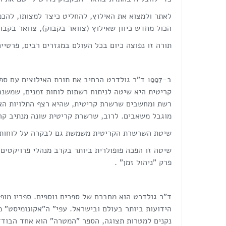
לאתר ולמצוא את האילוץ, להחליט כיצד למצותו, להכפ
הכול מחדש כיוון שאילוץ (צוואר בקבוק), צוואר בקבו
תורה זו נפוצה כיום בכל העולם במגזרים רבים, פרטיים 
ב-1997 ד"ר גולדרט הרחיב את תורת האילוצים ע
קריטית היא שיטה לניתוח רשתות לוחות זמנים, שמשנה
רשת ומחשבים שרשרת קריטית, שהיא רצף התלויות האר
מוגבל משאבים. לרוב, שרשרת קריטית שונה מנתיב קרי
שיטת השרשרת הקריטית משמשת גם לבקרה על לוחות זמ
פרק "ניהול זמן" .
ד"ר גולדרט הוא מחברם של ספרים נוספים. ספריו מופ
הידועות ביותר בעולם ובישראל. עפי" ה"אקונומיסט"
נקנים למטרות תצוגה, הספר "המטרה" הוא אחד הבודדי