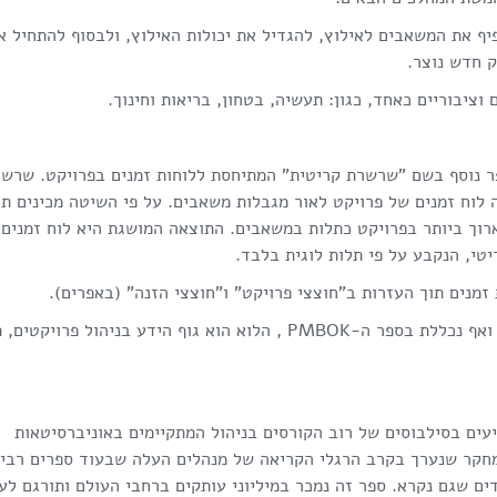
יף את המשאבים לאילוץ, להגדיל את יכולות האילוץ, ולבסוף להתחיל א
ק חדש נוצר.
וציבוריים כאחד, כגון: תעשיה, בטחון, בריאות וחינוך.
ם ספר נוסף בשם "שרשרת קריטית" המתיחסת ללוחות זמנים בפרויקט. שרש
 לוח זמנים של פרויקט לאור מגבלות משאבים. על פי השיטה מכינים ת
וך ביותר בפרויקט כתלות במשאבים. התוצאה המושגת היא לוח זמנים
טי, הנקבע על פי תלות לוגית בלבד.
נים תוך העזרות ב"חוצצי פרויקט" ו"חוצצי הזנה" (באפרים).
שיטה זו הפכה פופולרית ביותר בקרב מנהלי פרויקטים ואף נכללת בספר ה-PMBOK , הלוא הוא גוף הידע בניהול פרוי
יעים בסילבוסים של רוב הקורסים בניהול המתקיימים באוניברסיטאות
 מחקר שנערך בקרב הרגלי הקריאה של מנהלים העלה שבעוד ספרים רבי
ם שגם נקרא. ספר זה נמכר במיליוני עותקים ברחבי העולם ותורגם לע