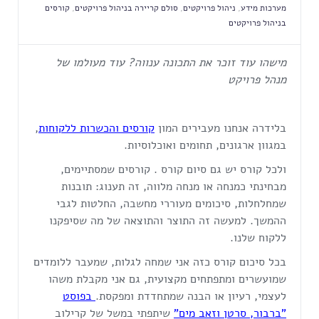
מערכות מידע
,
ניהול פרויקטים
,
סולם קריירה בניהול פרויקטים
,
קורסים
בניהול פרויקטים
מישהו עוד זוכר את התכונה ענווה?
עוד מעולמו של
מנהל פרויקט
בלידרה אנחנו מעבירים המון
קורסים והכשרות ללקוחות
,
במגוון ארגונים, תחומים ואוכלוסיות.
ולכל קורס יש גם סיום קורס . קורסים שמסתיימים,
מבחינתי כמנחה או מנחה מלווה, זה תענוג: תובנות
שמחלחלות, סיכומים מעוררי מחשבה, החלטות לגבי
ההמשך. למעשה זה התוצר והתוצאה של מה שסיפקנו
ללקוח שלנו.
בכל סיכום קורס כזה אני שמחה לגלות, שמעבר ללומדים
שמועשרים ומתפתחים מקצועית, גם אני מקבלת משהו
לעצמי, רעיון או הבנה שמתחדדת ומפקסת.
בפוסט
"ברבור, סרטן וזאב מים"
שיתפתי במשל של קרילוב