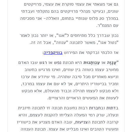
גם אני מצאתי את עצמי סוקרת את עצמי, פרויקטים
שונים, ובעיקר מנהלי פרויקטים בהם נתקלתי ועבדתי
במהלך 20 פלוס שנותיי בתחום, וואללה- אני מסכימה
עם המנמ"ר.
נכון שבדרך כלל מתיחסים ל"אגו", או יותר נכון לאמר
"נטול אגו", מאשר לתכונה "ענווה", אבל זה זה.
אז הלכתי ובדקתי את הפירוש
בוויקפדיה
:
"עֲנָוָה
או
עַנְוְתָנוּת
היא תכונת
נפש
או
רגש
שבו האדם
מחשיב עצמו כשווה בין שווים, ואינו מרגיש כחשוב
ונישא מאחרים מכל סיבה שתהיה. מי שיודע את ערכו
ומכיר בכישוריו היתרים, אך לא שם את עצמו במרכז,
ולא מבקש לעצמו תהילה וכבוד מהעולם, אלא מבקש
לעשות את המעשים הראויים והרצויים.
ב
דתות
וב
חברות
רבות נחשבת תכונה זו לתכונה חיובית
ונעלה, שרק רמי המעלה הצליחו להקנות לעצמם, והיא
קרובה לתכונת ה
צניעות
, שבה האדם מצניע את כישוריו
ומעשיו הטובים ואינו מבליט את עצמו. תכונת הענווה