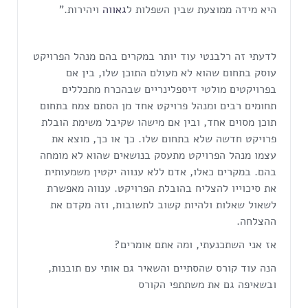
היא מידה ממוצעת שבין השפלות ל
גאווה
ויהירות."
לדעתי זה רלבנטי עוד יותר במקרים בהם מנהל הפרויקט
עוסק בתחום שהוא לא מעולם התוכן שלו, בין אם
בפרויקטים מולטי דיספלינריים שבהכרח מתכללים
תחומים רבים ומנהל פרויקט אחד מן הסתם צמח בתחום
תוכן מסוים אחד, ובין אם מישהו שקיבל משימת הובלת
פרויקט חדשה שלא בתחום שלו. כך או כך, מוצא את
עצמו מנהל הפרויקט מתעסק בנושאים שהוא לא מומחה
בהם. במקרים כאלו, אדם ללא ענווה יקטין משמעותית
את סיכוייו להצליח בהובלת הפרויקט. ענווה מאפשרת
לשאול שאלות ולהיות קשוב לתשובות, וזה מקדם את
ההצלחה.
אז אני השתכנעתי, ומה אתם אומרים?
הנה עוד קורס שהסתיים והשאיר גם אותי עם תובנות,
ובשאיפה גם את משתתפי הקורס