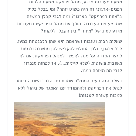
מטעם מערכות מידע, מנהל פרויקט מטעם הלקוח
הפנים-ארגוני זה היה פשוט יותר? ומי בכלל כלול
ב"צוות הפרויקט" בארגון? ומה לגבי קבלן המשנה
שמבצע את העבודה והופך את מנהל הפרויקט במערכות
מידע לסוג של "מתווך" בין הקבלן ללקוח?
שאלות רבות וטובות (שהאמת היא שהן רלבנטיות כמעט
לכל ארגון) ולכן הוחלט להקדיש להן מחשבה ולנסות
לייצר הסדרה על מנת לאפשר למנהל הפרויקט, אם לא
תשובות פשוטות (שלא קיימות…), אז לפחות סנכרון
לגבי מה מצופה ממנו.
בשלב הזה העיר המנמ"ר שמבחינתו הדרך הטובה ביותר
לנהל את הפרויקט ולהתמודד עם האתגר של ניהול ללא
סמכות קשורה ל
ענווה
!