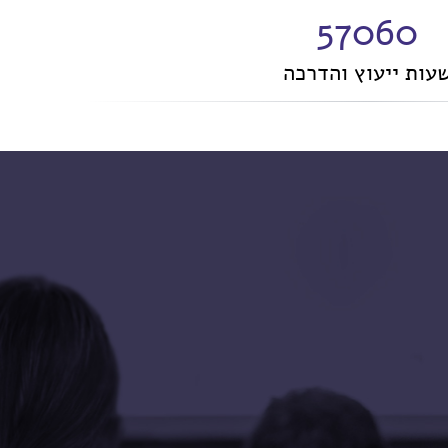
57274
עות ייעוץ והדרכה