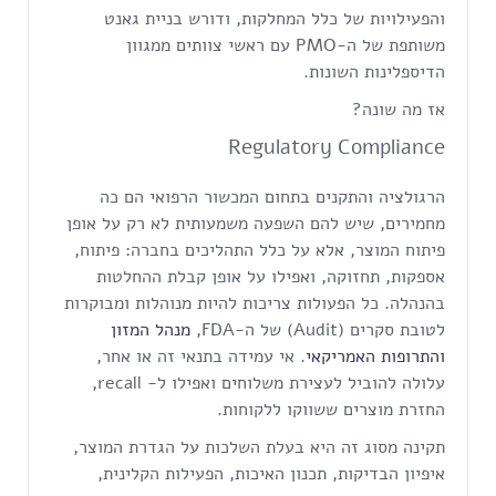
והפעילויות של כלל המחלקות, ודורש בניית גאנט
משותפת של ה-PMO עם ראשי צוותים ממגוון
הדיספלינות השונות.
אז מה שונה?
Regulatory Compliance
הרגולציה והתקנים בתחום המכשור הרפואי הם כה
מחמירים, שיש להם השפעה משמעותית לא רק על אופן
פיתוח המוצר, אלא על כלל התהליכים בחברה: פיתוח,
אספקות, תחזוקה, ואפילו על אופן קבלת ההחלטות
בהנהלה. כל הפעולות צריכות להיות מנוהלות ומבוקרות
לטובת סקרים (Audit) של ה-FDA,
מנהל המזון
והתרופות האמריקאי
. אי עמידה בתנאי זה או אחר,
עלולה להוביל לעצירת משלוחים ואפילו ל- recall,
החזרת מוצרים ששווקו ללקוחות.
תקינה מסוג זה היא בעלת השלכות על הגדרת המוצר,
איפיון הבדיקות, תכנון האיכות, הפעילות הקלינית,