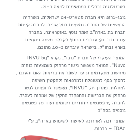
בטכנולוגיה ובכלים המתאימים למאה ה-21.
נובו-גרופ היא חברת סטארט-אפ ישראלית. משרדיה
הראשיים של החברה נמצאים בתל אביב. לחברה קיימת
חברת בת בארה"ב ואתר נוסף באוקראינה. בחברה
עובדים כ-50 עובדים בנוסף לקבלני משנה ויועצים
בארץ ובחו"ל. בישראל עובדים כ-40 מתוכם.
המוצר העיקרי של חברת "נובו", נקרא "INVU by
Nuvo”. המוצר מאפשר ניטור מרחוק באמצעות כוחות
מיחשוב מתקדמים ונועד לשפר את בריאות האם והעובר,
לחסוך כסף למטופלת ולמרפאות ולהקטין חשיפה
למחלות. פתרון זה, "INVU", מאפשר לרופאים לנטר
מרחוק את הבריאות והתפקוד התקין של אמהות לעתיד.
לחברה 15 פטנטים ייחודיים רשומים ועוד 70 פטנטים
נוספים בסה"כ
המוצר זכה לאחרונה לאישור לשימוש בארה"ב ע"י
הFDA – ברכות.