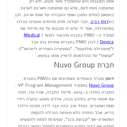
אחת התובנות היא שהתפקיד מאד מגוון, ולא רק
שמשתנה מעת לעת, אלא גם שמשתנה מארגון לארגון
בהתאם לעולם התוכן ואופי העבודה של אותו ארגון. לכן
כש
דותן רביב
, חבר וקולגה ותיק מהימים ששנינו עבדנו
במוטורולה, אמר לי שיש לו תובנות על מה מייחד את
תפקיד ה- PMO בחברת מיכשור רפואי (
Medical
Device
) לבין PMO בחברות אחרות בהן עבד
)"מוטורולה סולושנס", "התעשייה האוירית לישראל")-
"קפצתי" על ההזדמנות לראיין אותו בנושא.
חברת Nuvo Group
דותן
מוביל בשנתיים האחרונות את הPMO בחברת
Nuvo Group
בתפקיד VP Program Management .
החברה נוסדה ב-2014. מייסד החברה, אורן עוז, חווה
עם אשתו הריון בסיכון גבוה, שדרש מעקב ובקרה רוויי
מתח ואתגרים. במזל טוב הזוג עבר לידה תקינה ויילוד
בריא, אבל החוויה הלא פשוטה הובילה להקמת
הסטארט-אפ "קבוצת נובו", שמטרתו לפתח ולהמציא
מחדש את הדור החדש והמתקדם לטיפול רפואי בהריון,