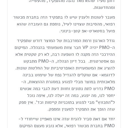
דותן מעיד שהוא מאד נהנה מהתפקיד, מהעשייה
ומהחדשנות.
מעבר לשונות ולענין שיש לו בתפקיד הזה בחברת מכשור
רפואי, מהסיבות שצוינו לעיל, נוספת גם העובדה שהוא
פועל בסטארט-אפ קטן-בינוני.
גודל הארגון ורמת המורכבות של המוצר דורש שתפקיד
ה-PMO יהיה VP חבר צוות משמעותי בהנהלה. המיקום
ההירככי הזה מקנה לו השפעה רבה, לא רק טקטית אלא
גם אסטרטגית. בכל דיון הנהלה, ה-PMO מתבקש
להציג את המשמעויות האופרטיביות של החלטות שונות.
לדוגמא- אם שוקלים להגדיל נפח של שימוש בבינה
מלאכותית במוצר מבלי לפגוע במסגרת ההוצאות, ה-
PMO נדרש לתת נתונים וחוות דעת לגבי כמה אנשים
יחסר לנו, מה יפגע, כמה זה יעלה לנו, איפה נוכל
ל"התכווץ" מבי לפגוע בתוכניות קיימות וכד'. אין ספק
שזה הופך את התפקיד למענין ומספק.
יחד אם זאת סביר להניח שזה אינו מאפיין שייחודי ל-
PMO בחברת מכשור רפואי, אלא נובע מעצם המיקום