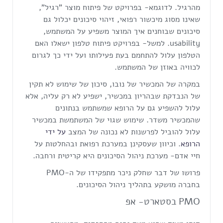
מהרגיל. לדוגמא- בפרויקט של פיתוח מוצר "רגיל",
שאינו מסוג מיכשור רפואי, זיהוי סיכונים יכלול גם
סיכונים שבוחנים איך המוצר משפיע על המשתמש,
usability. למשל- בפרויקט פיתוח טלפון ישאלו האם
הטלפון עלול להתחמם בעת פעילותו ועל ידי כך לגרום
לכוויה באוזן של המשתמש.
במקרה של המכשיר של נובו, סיכון של שימוש לא תקין
של הנבדקת שבהריון במכשיר, ישפיע לא רק עליה, אלא
עלול להשפיע גם על הרופא שמשתמש בנתונים
שהמכשיר משדר. שימוש שגוי של המשתמשת במכשיר
עלול להוביל לפרשנות לא נכונה של המצב
על ידי
הרופא
. וכיוון שעסקינן במערכת רפואת ובהחלטות על
חיי אדם- מערכת ניהול הסיכונים היא קריטית ורחבה.
פרושו של דבר שחלק ניכר מתפקידו של ה-PMO
בחברה מושקע בתהליך ניהול הסיכונים.
PMO בסטארט- אפ