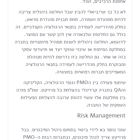
אחסנת הרכיבים, ועוד.
לא כל כך טריביאלי להבין שכל החלטה ניהולית צריכה
להיות מתועדת ושמורה, תחת תבנית מוגדרת מראש,
כחלק מהדרישה לעמידה בתנאי הרגולציה הקפדניים. זה
כולל גם החלטות שלכאורה אין להן קשר עם המוצר.
לדוגמא, החלטה ניהולית לשנות תמהיל מיומנויות בחברה
במחלקת הפיתוח או שינוי שווקי יעד או תיעדוף עסקי
כזה או אחר. גם החלטה כזו נדרשת להיות מנוהלת
ומבוקרת כחלק מהדרישה לעמידה בתנאי הרגולציה
המאפיינים חברות רפואיות בתעשיה.
שיתוף פעולה בין הPMO וגופי הרגולציה, הקליניקה
והQA בחברה קרדינלי בהצלחת כל פרויקט. שת"פ פורה
בין מחלקות אלו עשוי להוות ערובה להצלחת הפעילות
העסקית של החברה.
Risk Management
שוני נוסף בא לידי ביטוי בתחום ניהול הסיכונים. בכל
פרויקט צריך לנהל סיכונים, ובחברות רבות ה-PMO