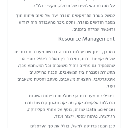
על מסגרת האילוצים של תכולה, תקציב ולו"ז.
למשל באחד הפרויקטים הוגדר יעד של סיום פיתוח תוך
מספר חודשים מוגדר, וחלק ניכר מהעבודה היה לוודא
ולאפשר עמידה בזמנים.
Resource Management
כמו כן, כיוון שהפעילות בחברה דורשת מעורבות רוחבית
של פונקציות רבות, וחיבור בין מספר דיספלינות- הרי
שהתפקיד גם מחייב ניהול משאבים וכל המשתמע מכך:
תקשורת וסנכרון בין המשאבים, תכנון פרויקטים
אינטגרטיבי, הקצאות משאבים, מעקב והסטת משאבים
ועוד.
דיספלינות מעורבות הן: מחלקות הפיתוח השונות
הכוללות אלקטרוניקה, מכניקה ומגוון קבוצות תכנה
וData Science שונות, נוסף על צוותי הקליניקה,
רגולציה, פיתוח עסקי, ייצור ועוד.
לכן תכנון פרויקט למשל, כולל את סך הערסלים