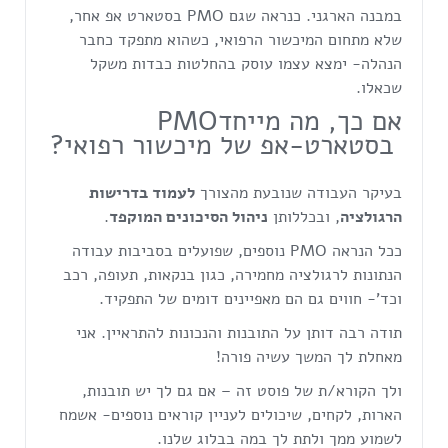
במבנה הארגני. כנראה שגם PMO בסטארט אפ אחר,
שלא מתחום המיכשור הרפואי, כשהוא מתפקד כחבר
הנהלה- ימצא עצמו עוסק בהחלטות כבדות משקל
שכאלו.
אם כך, מה מייחדPMO
בסטארט-אפ של מיכשור רפואי?
בעיקר העבודה שנובעת מהצורך
לעמוד בדרישות
הרגולציה
, ובכללותן
ניהול הסיכונים המוקפד
.
ככל הנראה PMO נוספים, שפועלים בסביבות עבודה
הנתונות לרגולציה מחמירה, כגון בנקאות, תעופה, רכב
וכד'- חווים גם הם מאפיינים דומים של התפקיד.
תודה רבה דותן על התובנות והנכונות להתראיין. אני
מאחלת לך המשך עשיה פורה!
ולך הקורא/ת של פוסט זה – אם גם לך יש תובנות,
הארות, לקחים, שיכולים לעניין קוראים נוספים- אשמח
לשמוע ממך ולתת לך במה בבלוג שלנו.