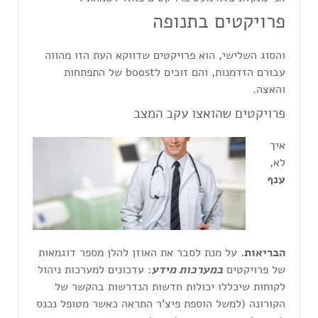
פרויקטים בתנופה
והסוג השלישי, הוא פרויקטים שדווקא העת הזו מהווה
עבורם הזדמנות, והם זוכים לboost של התפתחות
והאצה.
פרויקטים שהואצו עקב המצב
איך
לא,
ענף
הבריאות.
על מנת לסבר את האוזן להלן מספר דוגמאות
של פרויקטים
במערכות מידע
: עדכונים למערכות ניהול
לקוחות שיכללו יכולות חדשות הנדרשות בהקשר של
הקורונה (למשל הוספת פיצ'ר התראה כאשר מטופל נכנס