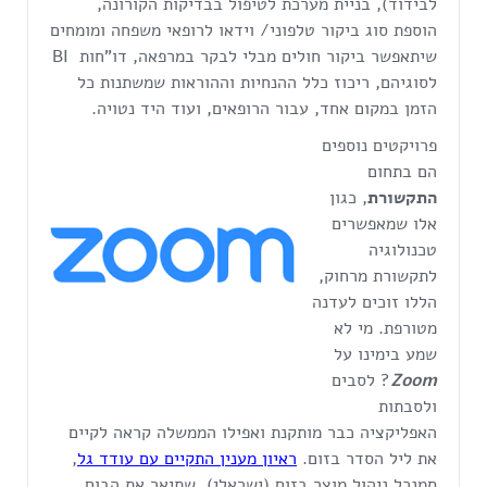
לבידוד), בניית מערכת לטיפול בבדיקות הקורונה,
הוספת סוג ביקור טלפוני/ וידאו לרופאי משפחה ומומחים
שיתאפשר ביקור חולים מבלי לבקר במרפאה, דו"חות BI
לסוגיהם, ריכוז כלל ההנחיות וההוראות שמשתנות כל
הזמן במקום אחד, עבור הרופאים, ועוד היד נטויה.
פרויקטים נוספים
הם בתחום
התקשורת
, כגון
אלו שמאפשרים
טכנולוגיה
לתקשורת מרחוק,
הללו זוכים לעדנה
מטורפת. מי לא
שמע בימינו על
Zoom
? לסבים
ולסבתות
האפליקציה כבר מותקנת ואפילו הממשלה קראה לקיים
את ליל הסדר בזום.
ראיון מענין התקיים עם עודד גל
,
סמנכל ניהול מוצר בזום (ישראלי), שתיאר את הבום