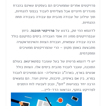
פרויקטים אחרים שממשיכים הם בעסקים שאינם בהכרח
מוגדרים חיוניים אבל מצליחים לעבוד בכפוף להנחיות,
תוך שילוב של עבודה מהבית עם עבודה בעבודה תחת
ההנחיות.
לדוגמא ההי טק, בדגש על
פרויקטי תוכנה
. כיוון
שבפרויקטים מסוג זה אופי העבודה בימים כתיקונם כולל
הרבה עבודה עצמאית, ועבודת הצוות והאינטראקציה
מתבצעת באופן מקוון – הרי שהפרויקטים ממשיכים
ומתקדמים.
יש לי דוגמא פרטית של בעל שעובד
בסטארטאפ
בעולם
התוכנה, שעבר לעבוד מהבית בימים אלו. הצוות כולל
אנשים בארץ, בארה"ב ובאיטליה- והם ממשיכים לעבוד
במרץ, בין אם באיפיון, תיכנות, שיווק ועוד. הם נמצאים
הרבה יחד בפגישות "זום", ונכון לעכשיו לוח הזמנים
לפרויקט בתקף, ובראשו הדד-ליין…