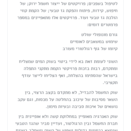
לטיפול בשפכים; פרויקטים של ייצור חשמל ירוק; של
חיפוש, קידוח, פיתוח והפקת גז טבעי; של הקמת קווי
הולכת גז טבעי ועוד. פרויקטים אלו מתאפיינים במספר
פרמטרים דומים:
גורם מונופולי שולט
שימוש במשאבים לאומיים
קיומו של גוף רגולטורי מעורב
השוני לעומת זאת בא לידי ביטוי בשוק המים שמצליח
ומתקדם, רבות בזכות פרויקטי הקמת מתקני התפלה
בישראל שהסתימו בהצלחה, ואף הצליחו לייצר עודף
תקציבי.
שוק החשמל להבדיל, לא מתקדם בקצב הרצוי, בין
השאר מסיבות של עיכוב בהחלטה על מכסות, וגם עקב
נושאים של איכות סביבה ובעיות מימון.
שוק האנרגיה מאופיין במחלוקת קשה ולא אופיינית בין
חברת החשמל ובין הרגולטור, ועדיין סביר שהגז הטבעי
שנמצא בכמויות גדולות ישפיע על השוק וישתלב בשנים