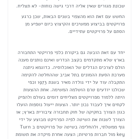
שכונת מגורים שאין אליה דרכי גישה נוחות- לא תצליח.
החשש עם זאת הוא מהצפוי בשנים הבאות, שכן כרגע
פרויקטים בביצוע ממשיכים והקיצוץ כיום ישפיע מן
הסתם על פרויקטים עתידיים.
יחד עם זאת הובעה גם ביקורת כלפי פרויקטי התחבורה
בארץ שלא מתקדמים בקצב הנדרש ואינם נותנים מענה
הולם לצרכים הגדלים של האוכלוסיה. כדוגמא ניתנה
מערכת הסעת ההמונים בתל אביב שההחלטה להקימה
התקבלה עוד על ידי גולדה מאיר בשנת 1973 וכפי
שכולנו יודעים טרם הושלמה המשימה. אחת ההצעות
היתה ללמוד מפרויקטים מצליחים דומים בעולם ולהפיק
לקחים איך לעבוד נכון יותר. הצעות ייעול נוספות הועלו
כגון הצורך בחקיקה של חוק תחבורה ציבורית בארץ; או
הצורך לשנות את השיטה לפיה הפרויקט מבוצע על ידי
גוף ממשלתי, ולהחליפה בשיטה של פרויקטים ב Turn
key מול חברות פרטיות; הצעה אחרת מיקדה את תשומת