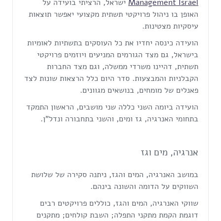
Management Israel
ישראל, הרציתי בועידה על
האופן בו ניהול פרויקטי תשתית מקצועי יאפשר תוצאות
עיסקיות מצטינות.
הועידה כינסה יחדיו את כל העוסקים בתשתיות לאומיות
בישראל, גם מצד הגורמים המניעים ויוזמים פרויקטי
תשתית, דהיינו משרדי ממשלה, וגם מצד החברות
הקבלניות והמבצעות. סדר היום כלל הרצאות שונות לצד
פאנלים של מומחים, בנושאים מגוונים.
הועידה ביומה השני כללה שני מושבים, הראשון התמקד
בתחומי האנרגיה, גז ומים, והשני בתחבורה ונדל"ן.
אנרגיה, מים וגז
במושב האנרגיה, המים והגז, ניתנה סקירה של שלושת
השווקים על הדומה והשונה בינהם.
שווקי האנרגיה, המים והגז, כוללים פרויקטים רבים
דוגמת הקמת מתקני התפלה; השבת קולחים; מתקנים