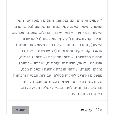
*
ענפים חיוניים הם:
בנקאות, הגופים המוסדיים, משק
החשמל, משק המים, ענף המזון והמשקאות (כל שרשרת
הייצור כמו ייצור, ייבוא, עיבוד, הובלה, אחסנה, אספקה,
מכירה קמעונאית וכו'), ענף החקלאות (כל שרשרת
הייצור), תחבורה (תחבורה ציבורית מצומצמת ומוניות)
טואלטיקה, ניקיון ותמרוקים (כל שרשרת הייצור כולל
חברות התרופות), שירותי תקשורת (שירותי טלפוניה,
אינטרנט, דואר, טלוויזיה ועיתונים, שירותי שליחות),
נמלים וספנות, שירותי הובלה אחסנה ועמילות מכס,
מפעלים ואתרים לסילוק פסולת, עבודות הבנייה והפיתוח
של שכונות מגורים ותשתיות כבישים, ענפי הכרייה
והחציבה החיוניים לענף הבנייה (מלט, חצץ, פלדה,
בטון, ברז וכו') ועוד.
MORE
4833
0