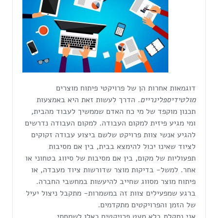
דוגמאות אחרות הן של פרויקטי פיתוח מוצרים
מולטידיספלינריים
. הדרך לעשות זאת היא באמצעות
תכנון מוקפד של מי כח האדם שממשיך לעבוד מהבית,
ומי מגיע פיזית למקום העבודה. למקום העבודה נדרשים
להגיע אנשי צוות פרויקט שלשם ביצוע עבודה זקוקים
לציוד שאינו יכול להימצא בבית, בין אם מסיבות
תפעוליות של מקום, בין אם מסיבות של סיווג בטחוני או
אחר. למשל- בדיקות מוצר שדורשות ציוד מעבדה, או
פיתוח מוצר מסווג שחייב להיעשות במחשבי החברה.
ברגע שמפעילים צוות זה במשמרות- מתקבל ניצול יעיל
של הזמן והפרויקטים מתקדמים.
אני נתקלת בלא מעט פרויקטים כאלו לשמחתי.