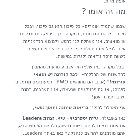
אופטימיות.
מה זה אומר?
שכמו שתמיד אומרים- כל סיכון הוא גם סיכוי, ובכל
משבר יש גם הזדמנות, במקרה דנן- פרויקטים חדשים
או מואצים. אני מאחלת לנו לחפש ולמצוא הזדמנויות
אלו. לנצל את היכולת שיש לנו, כמנהלי פרויקטים,
לשאת חוסר וודאות ולגלות גמישות.
ובכל מקרה, כמו שלמדתי השבוע מרעות מהמכון
לחדשנות של הכללית- "
לכל קורונה יש מוצאי
קורונה!
" (אגב, הם מחפשים PMO- המעונינים מוזמנים
לפנות), אז גם פרויקטים שנעצרו, או מתעכבים, זמנם
ישוב ויפרח. אמן!
אני מאחלת לכולנו
בריאות איתנה וחוסן נפשי
,
כאן בשבילך, ג
לית יסקרביץ- טיץ, וצוות Leadera
אם אתם רוצים להיות בטוחים שתקבלו את הפוסט הבא,
אתם מוזמנים להרשם לניוזלטר כאן באתר Leadera.