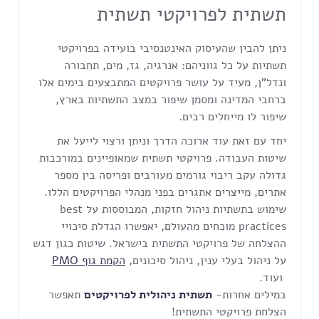
תשתית לפרויקטי תשתית
ניתן להבין שהעיסוק האינטנסיבי בועידה בפרויקטי
תשתיות על כל גווניהם: אנרגיה, גז, מים, תחבורה
ונדל"ן, מעיד על עושר פרויקטים המתבצעים בימים אלו
ברחבי המדינה ומסמן שיפור במצב התשתיות בארץ,
שיפור לו מייחלים רבים.
יחד עם זאת עוד ארוכה הדרך וניתן ורצוי לייעל את
שיטות העבודה. פרויקטי תשתית שמאופיינים במורכבות
גדולה עקב ריבוי גורמים מעורבים ופריסה בין מספר
אתרים, מייצרים אתגרים בפני מנהלי הפרויקטים הללו.
שימוש בתשתיות ניהול חזקות, המבוססות על best
practices מוכחים מהעולם, יאפשרו הגדלת סיכויי
ההצלחה של פרויקטי התשתית בישראל. שיטות כגון דגש
על ניהול בעלי ענין, ניהול סיכונים,
הקמת גוף PMO
ועוד.
במילים אחרות-
תשתית ניהולית לפרויקטים
תאפשר
הצלחת פרויקטי התשתית!