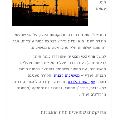
מעט
ענפים
חיוניים*. אמנם בהרבה מהמקומות האלו, על אף שהעסק
מוגדר חיוני, הוא עדיין נדרש לצמצם כמות עובדים, אבל
זה אומר שלפחות חלק מהפרויקטים ממשיכים.
למשל
פרויקטי הבנייה
שהוגדרו כענף חיוני
(בינתיים…). עם הרבה פועלים סיניים ופחות פועלים
מהשטחים, עם מחסור שמתחיל להיווצר בתחום חומרי
הבניה, ועדיין-
ממשיכים לבנות
. סקירה מענינת
נוספת
שקראתי בגלובס
מבחינה בין בניה למגורים, בניה
למשרדים, לנדל"ן מסחרי, ולמבני לוגיסטיקה (מחסנים,
מרלו"גים ועוד).
פרויקטים שפועלים תחת ההגבלות