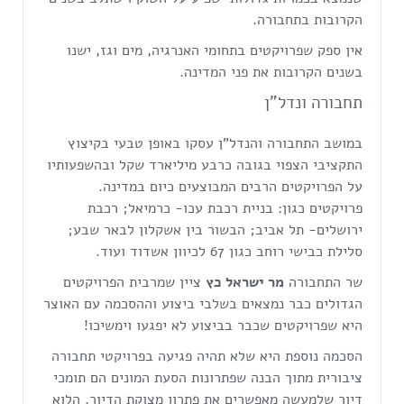
הקרובות בתחבורה.
אין ספק שפרויקטים בתחומי האנרגיה, מים וגז, ישנו
בשנים הקרובות את פני המדינה.
תחבורה ונדל"ן
במושב התחבורה והנדל"ן עסקו באופן טבעי בקיצוץ
התקציבי הצפוי בגובה כרבע מיליארד שקל ובהשפעותיו
על הפרויקטים הרבים המבוצעים כיום במדינה.
פרויקטים כגון: בניית רכבת עכו- כרמיאל; רכבת
ירושלים- תל אביב; הבשור בין אשקלון לבאר שבע;
סלילת כבישי רוחב כגון 67 לכיוון אשדוד ועוד.
שר התחבורה
מר ישראל כץ
ציין שמרבית הפרויקטים
הגדולים כבר נמצאים בשלבי ביצוע וההסכמה עם האוצר
היא שפרויקטים שכבר בביצוע לא יפגעו וימשיכו!
הסכמה נוספת היא שלא תהיה פגיעה בפרויקטי תחבורה
ציבורית מתוך הבנה שפתרונות הסעת המונים הם תומכי
דיור שלמעשה מאפשרים את פתרון מצוקת הדיור. הלוא