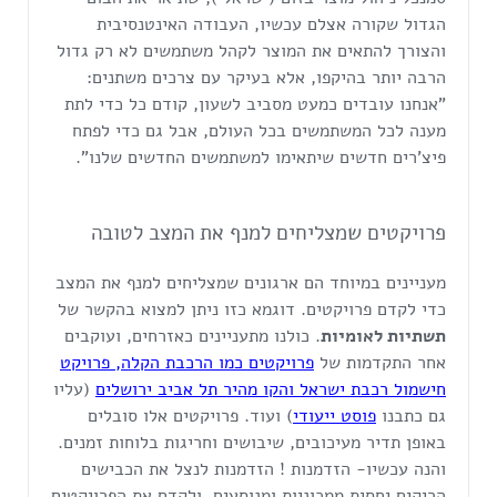
הגדול שקורה אצלם עכשיו, העבודה האינטנסיבית
והצורך להתאים את המוצר לקהל משתמשים לא רק גדול
הרבה יותר בהיקפו, אלא בעיקר עם צרכים משתנים:
"אנחנו עובדים כמעט מסביב לשעון, קודם כל כדי לתת
מענה לכל המשתמשים בכל העולם, אבל גם כדי לפתח
פיצ'רים חדשים שיתאימו למשתמשים החדשים שלנו".
פרויקטים שמצליחים למנף את המצב לטובה
מעניינים במיוחד הם ארגונים שמצליחים למנף את המצב
כדי לקדם פרויקטים. דוגמא כזו ניתן למצוא בהקשר של
תשתיות לאומיות
. כולנו מתעניינים כאזרחים, ועוקבים
אחר התקדמות של
פ
רויקטים כמו הרכבת הקלה, פרויקט
חישמול רכבת ישראל והקו מהיר תל אביב ירושלים
(עליו
גם כתבנו
פוסט ייעודי
) ועוד. פרויקטים אלו סובלים
באופן תדיר מעיכובים, שיבושים וחריגות בלוחות זמנים.
והנה עכשיו- הזדמנות ! הזדמנות לנצל את הכבישים
הריקים יחסית ממכוניות ומנוסעים, ולקדם את הפרויקטים