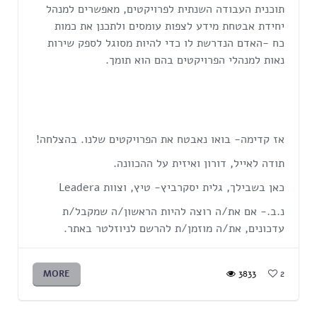
תוכנית העבודה השנתית לפרויקטים, מאפשרים למנהל
יחידת אבטחת מידע לצפות עומסים ולתכנן את כמות
כח -האדם הנדרשת לו כדי להיות מסוגל לספק שירות
נאות למנהלי הפרויקטים בהם הוא תומך.
אז קדימה- בואו נאבטח את הפרויקטים שלנו. בהצלחה!
תודה לאייל, דורון ואיזית על ההכוונה.
כאן בשבילך, גלית יסקרביץ- טיץ, וצוות Leadera
נ.ב.- אם את/ה רוצה להיות הראשון/ה שמקבל/ת
עדכונים, את/ה מוזמן/ת להרשם לניוזלטר באתר.
MORE
3833
2