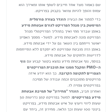
שם כאמור מצד אחד חייבים לשתף אותו ומאידך הוא
עמוס והופך להיות צוואר בקבוק בפרויקט.
כדי לפתור את הבעיה
הוגדר בצורה פורמלית
המימשק בין מנהל הפרויקט לגורם אבטחת מידע
באופן שברור מתי ואיך בתהליך הפרויקטלי מנהל
הפרויקט פונה לאבטחת מידע. למשל- מסמך האפיון
יאושר וייחתם בין השאר גם על ידי אבטחת מידע.
באופן הזה מובטח שפרויקט לא יתקדם ללא התייחסות
לדרישות ולחוקים של אבטחת מידע.
בנוסף, גוף אבטחת מידע נמצא בקשר קבוע עם
גוף
ה-
PMO
ומקבל ממנו את תוכנית הפרויקטים
הצפויים לתקופה הקרובה
. כך הוא יודע איזה
פרויקטים מתוכננים וכמה עבודה של תמיכה
בפרויקטים צפויה לו.
ואחרון חביב,
הוגדר "מחירון" של תמיכת אבטחת
מידע בפרויקטים
: למשל בפרויקט קטן נדרשות 50
שעות ליווי ויעוץ של איש אבטחת מידע, בפרויקט
בינוני 100 שעות וכך הלאה. מחירון זה, ביחד עם