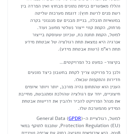
והללו מאפשרים כניסת נתונים מבחוץ ואין הפרדה בין
רשת פנים לרשת חוץ): דוגמת מערכות שליטה
במשאיות תובלה, בניית מבנים עם מנגנוני בקרה
מרחוק, הקמת קווי ייצור נשלטי מחשב ועוד.
למשל, הקמת תחנת כח, שכיוון שעוסקת בייצור
אנרגיה היא נמצאת תחת רגולציה של אבטחת מידע
תחת רא"מ (רשות אבטחת מידע).
בקיצור- כמעט כל הפרויקטים…
ולכן כל פרויקט צריך לקחת בחשבון כיצד מונעים
חדירות והתקפות שכאלו.
הענין הוא שהתחום נהיה מורכב, יותר ויותר איומים
חיצוניים, יחד עם רגולציה שהולכת ומתגבשת, מחייבת
את מנהל הפרויקט להכיר ולהבין את דרישות אבטחת
המידע מהמערכת שלו.
למשל, רגולציית ה-(
GPDR
) General Data
Protection Regulation (EU), שתכנס לתוקף במאי
2018, היא אירופאית ומגיעה כחוק עם אכיפה ושיניים