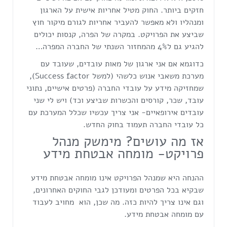
חזקים ביותר. החוק מטיל אחריות אישית על הארגון
ומנהליו ולא מאפשר להעביר אחריות לגורם מיקור חוץ
שביצע את הפרויקט. במקרה של הפרה, קנסות יכולים
להגיע גם ל4% מהמחזור השנתי של החברה המפרה…
כדוגמא אם אני ארגון של מאות עובדים, שעובד עם
מערכת משאבי אנוש כלשהי (למשל Success factor),
שמחזיקה מידע על עובדי החברה (פרטים אישיים, נתוני
עובד, שכר, קורסים והכשרות שביצע וכד) ויש לי שני
עובדים אירופאיים- אני צריך עכשיו שכלל המערכת עם
כל עובדי החברה תעמוד בחוק החדש.
אז מה עושים? מימשק מנהל
פרויקט- מומחה אבטחת מידע
ההנחה היא שמנהל הפרויקט אינו מומחה אבטחת מידע
שבקיא בכל הפרטים ומעודכן לגבי החוקים האחרונים,
וגם אינו צריך להיות כזה. מה שכן, הוא מחויב לעבוד
עם מומחה אבטחת מידע.