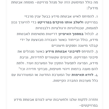
מה כולל המימשק הזה של מנהל פרויקט- מומחה אבטחת
מידע?:
להתיחס לאיש אבטחת מידע כבעל ענין מרכזי
בפרויקט
ולשלב אותו מוקדם בפרויקט
כדי להיערך נכון
למגמות, טכנולוגיות ורגולציות רלבנטיות
לכלול
במסמך האיפיון
דרישות מתאימות לאבטחת
מידע, כולל ובייחוד כאשר העבודה מבוצעת על ידי
קבלני מישנה וספקים חיצוניים
להתיחס
לסיכוני אבטחת מידע
כאשר מנהלים את
סיכוני הפרויקט. סיכונים שקשורים לחדירות, גניבת
מידע, הפרעה לתפעול התקין של המערכת ועוד. ולתת
להם מענה בדמות זיהוי חשיפות, מבדקי חדירה וכד'
לודא תאימות
של המערכת החדשה או המשודרגת עם
כלל מערכות החברה הקיימות.
וחזרה ללקוח שלנו ולחשיבות שיש לגורם אבטחת מידע
בפרויקטים-