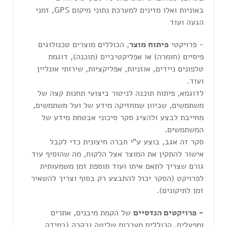
באוניות ואלו מזינים למערכת נתוני מיקום GPS, זמני
הגעה ועוד
- פרויקטי
פיתוח מוצר
, הכוללים מוצרים טכנולוגים
פיסיים (חומרה) או אפליקטיביים (תוכנה), דוגמת
טלפונים ניידים, אוזניות, אפליקציות, שירותי אונליין
ועוד.
לדוגמא, פיתוח תוכנה לניטור ביצועי תחנות קצה של
משתמשים, שכיוון שמחזיקה מידע של ועל משתמשים,
מחייבת לבצע ולהציג סקר סיכוני אבטחת מידע של
המשתמשים.
סקר זה אגב, בוצע ע"י חברה חיצונית כדי לקבל
אישור להתקין את המוצר אצל הלקוח, מה שהוסיף עוד
גורם שצריך לתאם איתו ועוד תוספת זמן משמעותית
לפרויקט (הסקר יכול להתבצע רק בסוף וצריך להשאיר
זמן לתיקונים).
- פרויקטים הנדסיים
של הקמת מיבנים, אתרים
ומפעלים, הכוללים מערכות שליטה ובקרה (במידה