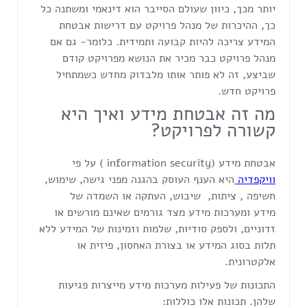
יותר מכך, כיוון שעולם הסייבר הוא דינאמי ומשתנה כל
כך, ההיכרות של מנהל פרויקט עם דרישות אבטחת
המידע צריכה להיות קבועה ותמידית. כלומר- גם אם
מנהל פרויקט כבר מכיר את הנושא מפרויקט קודם
שביצע, זה לא פותר אותו מלבדוק מחדש כשמתחיל
פרויקט חדש.
מה זה אבטחת מידע ואיך היא
קשורה לפרויקט?
אבטחת מידע (information security ) על פי
וויקפדיה
היא הענף העוסק בהגנה מפני גישה, שימוש,
חשיפה , ציתות, שיבוש, העתקה או השמדה של
מידע ומערכות מידע מצד גורמים שאינם מורשים או
זדוניים, ולספק סודיות, שלמות וזמינות של המידע ללא
תלות בסוג המידע או בצורת האחסון, פיזית או
אלקטרונית.
התכונות של פעילות מערכות מידע מייצרות פגיעות
שלהן. תכונות אלו כוללות: