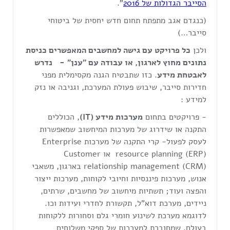
הסייבר הגדולות של
6
201
".
(כנגדם אגב מתפתח תחום חדש יחסית של ביטוחי
סייבר…)
ולכן
כל פרויקט עם גישה למחשבים המאפשרים כניסת
נתונים מחוץ לארגון, או עבודה עם "ענן"
- נדרש
לאבטחת מידע
. כזו שתבטיח הגנה מקסימלית מפני
חדירות סייבר, שיבוש פעולת המערכת, וגניבה או נזק
למידע :
- פרויקטים בתחום
מערכות מידע (
IT
)
, הכוללים
התקנה או שידרוג של מערכות המיחשוב שמאפשרות
לעסק לפעול- קרי התקנה של מערכות Enterprise
resource planning (ERP) או Customer
relationship management (CRM) בארגון, משאבי
אנוש, מערכות פיננסיות וחיובי לקוחות, מערכות ייצור
והפצה ועוד; תשתיות מיחשוב של מחשבים, שרתים,
ניידים, מערכת דוא"ל, תקשורת לחדרי ועידות וכו.
לדוגמא מערכת לשינוע חומרי גלם וסחורות ללקוחות
בעולם, שמחוברת למערכות של ספקי משלוחים