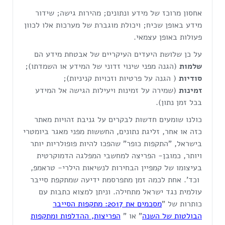
אחסון מרוכז של מידע ונתונים; מהירות גישה; שידור
מידע באופן שכיח; ויכולת מוגברת של מערכות אלו לכוון
פעולות באופן עצמאי.
על כן שלושת היעדים העיקריים של אבטחת מידע הם
שלמות
(הגנה מפני שינוי זדוני של המידע או השמדתו);
סודיות
( הגנה על פרטיות וזכויות קניניות);
זמינות
(שמירה על זמינות ויעילות הגישה אל המידע
בכל זמן נתון).
כולנו שומעים חדשות לבקרים על גניבת זהויות מאתר
כזה או אחר, זליגת נתונים, החששות מפני מאגר ביומטרי
בישראל, "התקפות כופר" שהפכו להיות פופולריות יותר
ויותר, כמובן- הפריצה למחשבי המפלגה הדמוקרטית
בעיצומו של קמפיין הבחירות לנשיאות הילרי- טראמפ,
וכד'. אחת לכמה זמן מתפרסמת ידיעה שמתקפת סייבר
עולמית נגד ישראל מתחילה. וניתן למצוא כתבות עם
כותרות של "
מסכמים את 2017: מתקפות הסייבר
הבולטות של השנה
" או "
הפריצות, ההדלפות ומתקפות