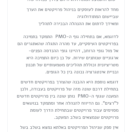
מחד להראות לעוסקים בניהול פרויקטים את הערך
שביישום המתודולוגיה
ומאידך לרתום את ההנהלה הבכירה לתהליך
לדוגמא, אם בתחילה גוף ה-PMO התמקד בתמיכה
בפרויקטים העיסקיים, עד מהרה התגלה שהאתגרים הם
אל מול גופי הרוחב, דהיינו גופי ההנדסה הפנים-
ארגוניים שנותנים שירות. על כן כיום התמיכה היא
מטריציונית וכוללת תהליכים משמעותיים של תכנון
ובניית אינטגרציה נכונה בין כל הגופים.
דוגמא נוספת היא ההבנה שהצורך בפרויקטים חדשים
בתחילת דרכם שונה מזה של פרויקטים בעבודה, ולכן
המענה שגוף ה-PMO נותן שונה בין פרויקטים חדשים
ל"רצים". גם הדיווח להנהלה אחר ומתמקד בנושאים
מסוימים עבור פרויקטים שבתחילת הדרך לעומת
פרויקטים שנמצאים בשלב המעקב.
אין ספק שניהול הפרויקטים באלתא נמצא בשלב בשל