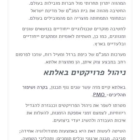
המהווה יתרון תחרותי מול חברות מובילות בעולם.
החטיבה מהווה את בית המכ"ם של מדינת ישראל
ובתחומי התמחותה מוצריה הם מהמובילים בעולם.
לחטיבה מוקדים טכנולוגיים ייחודיים בנושאים שונים
ומגוונים, כמו כן, תשתיות לאומיות ומתקנים ייחודיים
ובלעדיים בארץ.
מערכות המכ"ם של כיפת ברזל ומעיל רוח, שזכו לפרסום
רחב במבצע צוק איתן, הן מתוצרת אלתא.
ניהול פרויקטים באלתא
באלתא קיים מזה עשר שנים גוף תכנון,
בקרה ושיפור
תהליכים-
PMO
.
מטרתו לשפר את ניהול הפרויקטים וכנגזרת להגדיל
ריווחיות, לצמצם זמני אספקת הזמנות, להעלות את
איכות העבודה ולהשיג יעדי ביצועים.
השיטה לעשות זאת היא באמצעות מתודולוגיה אחידה;
סביבה, מבנה ארגוני וכלים תומכים; ותהליכי הטמעה.