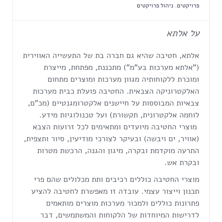
פרויקטים
,
ניהול פרויקטים
על אלתא
אלתא, חטיבה שהיא גם חברה בת של התעשייה האווירית
("אלתא מערכות בע"מ") מתכננת, מפתחת, מייצרת
ומוכרת ללקוחותיה מגוון מערכות ומוצרים מתחום
האלקטרוניקה הצבאית. החטיבה פועלת כבית מערכות
צבאיות המבוססות על חיישנים אלקטרומגנטיים (מכ"ם,
לוחמה אלקטרונית, תקשורת) ועל טכנולוגיות מידע.
מוצרי החטיבה מיועדים ומתאימים לכל זרועות הצבא
(אוויר, ים ויבשה) ובעיקר לצורכי מודיעין, סיור ותצפית,
התרעה מוקדמת ובקרה, מיגון והגנה, הרכשת מטרות
ובקרת אש.
מוצרי החטיבה כוללים רכיבים ותת מכלולים שהם פרי
תכנון וייצור עצמי. עובדה זו מאפשרת לחטיבה להציע
פתרונות כוללים ולמכור מערכות מוצרים מותאמים
לדרישות המיוחדות של הלקוחות והמשתמשים, דבר