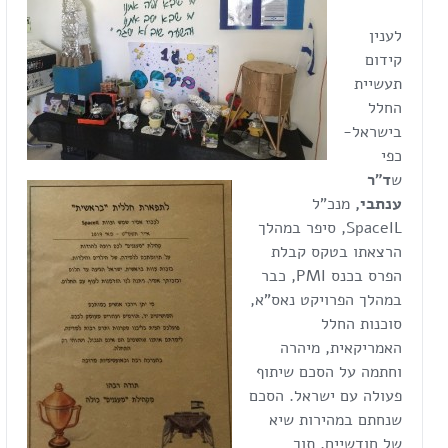
לענין
קידום
תעשיית
החלל
בישראל-
כפי
ש
ד"ר
ענתבי,
מנכ"ל
SpaceIL, סיפר במהלך
הרצאתו בטקס קבלת
הפרס בכנס PMI, כבר
במהלך הפרויקט נאס"א,
סוכנות החלל
האמריקאית, מיהרה
וחתמה על הסכם שיתוף
פעולה עם ישראל. הסכם
שנחתם במהירות שיא
של חודשיים, תוך