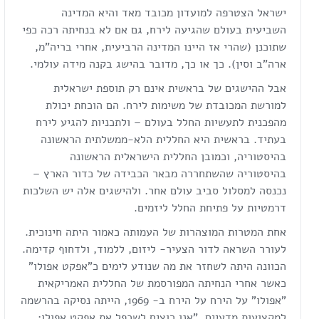
ישראל הצטרפה למועדון מכובד מאד והיא המדינה
השביעית בעולם שהגיעה לירח, גם אם לא בנחיתה רכה כפי
שתוכנן (שהרי אז היינו המדינה הרביעית, אחרי בריה"מ,
ארה"ב וסין). כך או כך, מדובר בהישג בקנה מידה עולמי.
אבל ההישגים של בראשית אינם רק תוספת ישראלית
למורשת המכובדת של משימות לירח. הם הוכחת יכולת
מהפכנית לתעשיות החלל בעולם – ולתכניות להגיע לירח
בעתיד. בראשית היא החללית הלא-ממשלתית הראשונה
בהיסטוריה, וכמובן החללית הישראלית הראשונה
בהיסטוריה שהשתחררה מבאר הכבידה של כדור הארץ –
נכנסה למסלול סביב עולם אחר. ולהישגים אלה יש השלכות
דרמטיות על פתיחת החלל ליזמים.
אחת המטרות המוצהרות של העמותה כאמור היתה חינוכית.
לעורר השראה לדור הצעיר- ליזום, ללמוד, ולדחוף קדימה.
הכוונה היתה לשחזר את מה שנודע לימים כ"אפקט אפולו"
כאשר אחרי הנחיתה המפורסמת של החללית האמריקאית
"אפולו" על הירח על הירח ב- 1969, הייתה נסיקה בהרשמה
למקצועות מדעיים. "אנו רוצים לשכפל את אפקט אפולו: