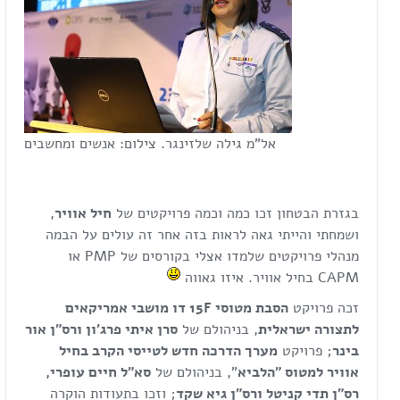
אל"מ גילה שלזינגר. צילום: אנשים ומחשבים
בגזרת הבטחון זכו כמה וכמה פרויקטים של
חיל אוויר
,
ושמחתי והייתי גאה לראות בזה אחר זה עולים על הבמה
מנהלי פרויקטים שלמדו אצלי בקורסים של PMP או
CAPM בחיל אוויר. איזו גאווה
זכה פרויקט
הסבת מטוסי 15
F
דו מושבי אמריקאים
לתצורה ישראלית
, בניהולם של
סרן איתי פרג'ון ורס"ן אור
בינר
; פרויקט
מערך הדרכה חדש לטייסי הקרב בחיל
אוויר למטוס "הלביא
", בניהולם של
סא"ל חיים עופרי,
רס"ן תדי קניטל ורס"ן גיא שקד
; וזכו בתעודות הוקרה