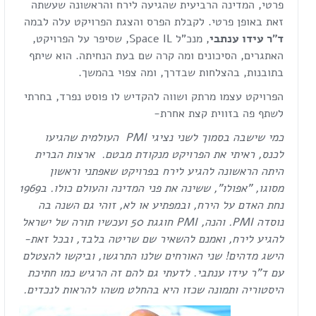
פרטי, המדינה הרביעית שהגיעה לירח והראשונה שעשתה
זאת באופן פרטי. לקבלת הפרס והצגת הפרויקט עלה לבמה
ד"ר עידו ענתבי
, מנכ"ל Space IL, שסיפר על הפרויקט,
האתגרים, הסיכונים ומה קרה שם בעת הנחיתה. הוא שיתף
בתובנות, בהצלחות שבדרך, ומה צפוי בהמשך.
הפרויקט עצמו מרתק ושווה להקדיש לו פוסט נפרד, בחרתי
לשתף פה בזווית קצת אחרת-
כמי שישבה בסמוך לשני נציגי
PMI
העולמית שהגיעו
לכנס, ראיתי את הפרויקט מנקודת מבטם. ארצות הברית
היתה הראשונה להגיע לירח בפרויקט שאפתני וראשון
מסוגו, "אפולו", ששינה את פני המדינה והעולם כולו. ב1969
נחת האדם על הירח, ובמפתיע או לא, זוהי גם השנה בה
נוסדה
PMI
. והנה,
PMI
חוגגת 50 ועכשיו תורה של ישראל
להגיע לירח, ואמנם להשאיר שם שריטה בלבד, ובכל זאת-
הישג מדהים! שני האורחים שלנו התרגשו, וביקשו להצטלם
עם ד"ר עידו ענתבי. לדעתי גם להם זה הרגיש כמו חתיכת
היסטוריה ותמונה שכזו היא בהחלט משהו להראות לנכדים.