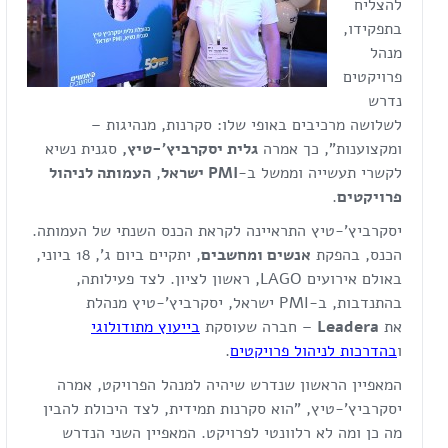
להצליח
בתפקידו,
מנהל
פרויקטים
נדרש
לשלושה מרכיבים באופי שלו: סקרנות, מנהיגות –
ומקצוענות", כך אמרה
גלית יסקרביץ'-טיץ
,
סגנית נשיא
לקשרי תעשייה וממשל ב-
PMI
ישראל
,
העמותה לניהול
פרויקטים
.
יסקרביץ'-טיץ התראיינה לקראת הכנס השנתי של העמותה.
הכנס, בהפקת
אנשים ומחשבים
, יתקיים ביום ג', 18 ביוני,
באולם אירועים LAGO, ראשון לציון. לצד פעילותה,
בהתנדבות, ב-PMI ישראל, יסקרביץ'-טיץ מנהלת
את
Leadera
– חברה שעוסקת
בייעוץ מתודולוגי
ו
בהדרכות לניהול פרויקטים
.
המאפיין הראשון שנדרש שיהיה למנהל הפרויקט, אמרה
יסקרביץ'-טיץ, "הוא סקרנות תמידית, לצד היכולת להבין
מה כן ומה לא רלוונטי לפרויקט. המאפיין השני הנדרש