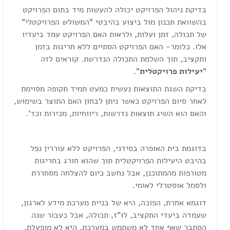
בדיקת ניהול הפרויקט יכולה להעשות מיד בתום הפרויקט
בהשוואת תכנון מול ביצוע בהיבטי "המשולש הפרויקטלי"
של תכולה, זמן ועלות, ולראות האם הפרויקט עמד ביעדיו
אלו. כלומר- האם הפרויקט הסתיים ללא חריגות בזמן
ותקציב, תוך השלמת התכולה הנדרשת. קוראים לזה
"
יעילות פרויקטלית
".
בדיקת השגת התוצאות נעשית כמעט תמיד תקופה מסוימת
לאחר סיום הפרויקט כאשר ניתן לבחון האם התוצר בשימוש,
והאם הוא השיג תוצאות נדרשות, ריווחיות, מכירות וכד'.
בדוגמת בית האופרה בסידני, הפרויקט ללא עוררין נפל
בהיבט היעילות הפרויקטלית תוך שהוא חורג בחריגות
מטורפות מהמתוכנן, אבל נחשב כיום להצלחה מסחררת
ולסמל אוסטרלי לאומי.
דוגמא אחרת, הפוכה, היא של בניית מערכת מידע לארגון,
שעמדה ביעדי התקציב, לו"ז, תכולה, אבל כעבור שנה
הסתבר שאף אחד לא משתמש במערכת, היא לא מופעלת,