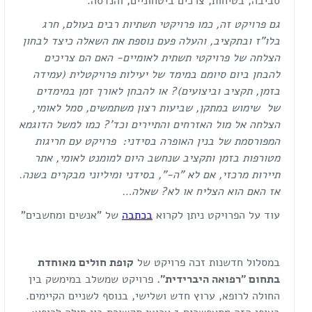
סביבה, בטיחות, צרכים ביטחוניים, והנדסה.
גם פרויקט זה, כמו פרויקטי תשתיות רבים בעולם, חרג
בלו"ז ובתקציב, והעלה פעם נוספת את השאלה כיצד לבחון
הצלחה של פרויקטי תשתית לאומיים- האם הם צריכים
להבחן ביום סיומם במימד של יעילות פרויקטלית (עמידה
בזמן, תקציב וביצועים)? או להבחן לאורך זמן במימדים
של שימוש במתקן, שביעות רצון משתמשים, סמל לאומי,
הצלחה אל מול האזרחים והתיירים וכד'? כמו למשל הדוגמא
המפורסמת של בנין האופרה בסידני:
פרויקט עם חריגות
מטורפות בזמן ותקציב שנחשב היום למומנט לאומי, אתר
תיירות מרכזי, אם לא "ה-", בסידני ומיליוני מבקרים בשנה.
אז האם הוא הצליח או לא? שאלה…
עוד על הפרויקט ניתן לקרוא
בכתבה
של "אנשים ומחשבים"
במסלול חדשנות זכה פרויקט של
קופת חולים מאוחדת
בתחום "רפואה היברידית".
פרויקט שמשלב במימשק בין
החולה לרופא, ערוץ חדש ושלישי, בנוסף לשניים הקיימים.