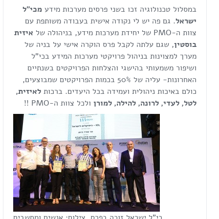
במסלול טכנולוגיה זכו בשני פרסים מערכות מידע
מכי"ל
ישראל
. גם פה יש לי נקודה אישית בעבודה משותפת עם
צוות ה-PMO של יחידת מערכות מידע, בניהולה של
איזית
בוסטין
, שגם עלתה לקבל פרס הוקרה אישי על בניה של
מערך למצוינות בניהול פרויקטי מערכות המידע בכי"ל
ושיפור משמעותי בהישגי והצלחות הפרויקטים בשנתיים
האחרונות- עליה של 50% בכמות הפרויקטים שמבוצעים,
כולם באיכות ניהולית ועמידה בכל היעדים. ברכות
לאיזית,
לטל, לעדי, לרונה, להילה, למורן
ולכל צוות ה-PMO !!
כי"ל ישראל זוכה בפרס. צילום: אנשים ומחשבים