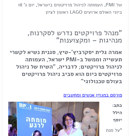
של PMI, העמותה לניהול פרויקטים בישראל, יום ג' 18
ביוני האולם ארועים LAGO ראשון לציון
"מנהל פרויקטים נדרש לסקרנות,
מנהיגות – ומקצוענות"
אמרה גלית יסקרביץ'-טיץ, סגנית נשיא לקשרי
תעשייה וממשל ב
-PMI
ישראל, העמותה
לניהול פרויקטים; לדבריה, "השיח של ניהול
פרויקטים כיום הוא סביב ניהול פרויקטים
בעולם טכנולוגי
"
פורסם במגזין אנשים ומחשבים
כתב:
הילל
יוסף
"על מנת