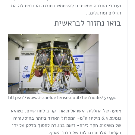
ועובדי החברה ממשיכים להשתמש בתוכנה הקודמת לה הם
רגילים ומורגלים…
בואו נחזור לבראשית
https://www.israeldefense.co.il/he/node/37490
מסעה של החללית הישראלית ארך קרוב לחודשיים, כשהיא
גומעת 6.5 מיליון ק"מ- המסלול הארוך ביותר בהיסטוריה
של משימות חקר לירח- וזאת במטרה לחסוך בדלק על ידי
הקפות הולכות וגדלות של כדור הארץ.