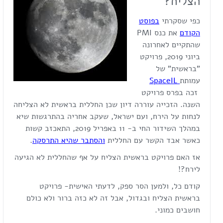
הצליח?
כפי שסקרתי
בפוסט
הקודם
את כנס PMI
שהתקיים לאחרונה
ביוני 2019, פרויקט
"בראשית" של
עמותת
SpaceIL
זכה בפרס פרויקט
השנה. הזכייה עוררה דיון שכן החללית בראשית לא הצליחה
לנחות על הירח, ועם ישראל, שעקב אחריה בהתרגשות שיא
במהלך השידור החי ב- 11 באפריל 2019, התאכזב קשות
כאשר אבד הקשר עם החללית
והסתבר שהיא התרסקה
.
אז האם פרויקט בראשית הצליח על אף שהחללית לא הגיעה
לירח?!
קודם כל, ולמען הסר ספק, לדעתי האישית- פרויקט
בראשית הצליח ובגדול, אבל זה לא כזה ברור ולא כולם
חושבים כמוני.