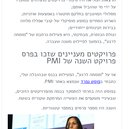
על ידי מי שהוביל אותם;
מסלולי המושבים בחלקם תוקשרו באמצעות אוזניות;
הארוע הסתיים במופע מוסיקלי של קובי אפללו מלווה
בבירות וקינוחים ייחודיים;
וגולת הכותרת, מבחינתי, היא פעילות נרחבת של "מומחה
לרגע", בהמשך לפיילוט משנה שעברה.
פרויקטים מעניינים שזכו בפרס
פרויקט השנה של PMI
אז על "מומחה לרגע", הפעילות בכנס שבהובלה שלי,
כתבתי ב
פוסט נפרד
שנמצא באתר PMI.
בפוסט הזה בחרתי להתמקד בכמה מהפרויקטים הזוכים,
שבעיניי משקפים את העשייה המרתקת שקורית בשטח.
השנה היו מספר פרסים במספר קטגוריות.