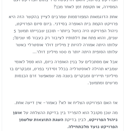
המסירה, או תקופת זמן לאחר מכן?
אחת הדוגמאות המפורסמות שמרבים לציין בהקשר הזה היא
פרויקט הקמת בית האופרה בסידני. ביום סיום הפרויקט,
ניהול הפרויקט היה כושל ביותר- תוכנן שבנייתו תמשך 5
שנים, והוא פתח את דלתותיו לציבור רק כעבור 16 שנים!;
עלותו היתה אמורה להיות 7 מיליון דולר אוסטרלי כאשר
עלותו הסופית היתה יותר מ 100 מיליון דולר…
אבל אם מסתכלים על בנין האופרה כיום, הוא סמל לאומי
שמביא תהילה לאוסטרליה בכלל וסידני בפרט, ומבקרים בו
מיליוני תיירים ומבקרים בשנה מה שמאפשר זרם הכנסות
מרשים ומתמשך.
אז האם הפרויקט הצליח או לא? כאמור- אין דיעה אחת.
מה שכן מקובל הוא להפריד בין בדיקת ההצלחה על
אופן
ניהול הפרויקט
, לבין בדיקת
השגת התוצאות שלשמן
הפרויקט נועד מלכתחילה.