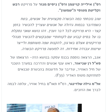
רס"ן אילייה קויפמן ורס"ן ניסים מנור
על פרויקט
רכש
וקליטת מטוסי ה"שמשון".
שוב נוכחתי כמה הכשרה מקצועית של אנשים, בטח
כשמדובר בכמות גדולה של אנשים שצריך להכשיר בזמן
קצר- היא פרויקט לכל דבר וענין. זהו נושא שאני נתקלת
בו על בסיס קבוע עם לקוחותיי שמבקשים להכשיר מנהלי
פרויקטים אצלם בארגון, להקנות שפה משותפת ולייצר
שיטות עבודה אחידות. זה למעשה פרויקט הכשרה.
אגב, הרצאה נוספת בכנס עסקה בנושא הזה- הרצאתו של
סא"ל רן שניאור
, ראש ענף אנשים והדרכה במערך הטכני
של חיל האוויר, שדיבר על חדשנות בהכשרת טכנאים
לתחזוקת מטוס האדיר (F35).
אל"מ גילה שלזינגר
, רמ"ח תאו"ם בחיל אוויר, עלתה לבמה
לברך את הזוכים.