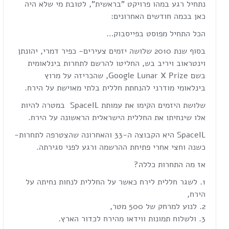
נתחיל רגע במהו פרויקט "בראשית", לטובת מי שלא היה
כאן בכמה חודשים האחרונים:
הכל התחיל מפוסט בפייסבוק…
בסוף שנת 2010 שלושה יזמים צעירים- כפיר דמרי, יהונתן
וינטראוב ויריב בש, החליטו להרשם לתחרות בינלאומית
בשם Google Lunar X Prize, שהכריזה על מרוץ
בינלאומי מודרני להנחתת חללית בלתי מאוישת על הירח.
שלושת היזמים הקימו את עמותת SpaceIL במטרה להיות
אלו שינחיתו את החללית הישראלית הראשונה על הירח.
SpaceIL היא הקבוצה ה-33 והאחרונה שהצטרפה לתחרות-
כשנה וחצי אחרי פתיחת ההרשמה ורגע לפני סגירתה.
אז מה התחרות כללה?
לשגר חללית לירח כאשר על החללית לנחות נחיתה על
הירח,
לנוע למרחק של 500 מטר,
ולשלוח תמונות ווידאו מהירח לכדור הארץ.