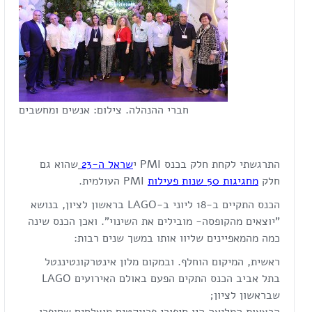
חברי ההנהלה. צילום: אנשים ומחשבים
התרגשתי לקחת חלק בכנס PMI י
שראל ה-23
שהוא גם
חלק
מחגיגות 50 שנות פעילות
PMI העולמית.
הכנס התקיים ב-18 ליוני ב-LAGO בראשון לציון, בנושא
"יוצאים מהקופסה- מובילים את השינוי". ואכן הכנס שינה
כמה מהמאפיינים שליוו אותו במשך שנים רבות:
ראשית, המיקום הוחלף. ובמקום מלון אינטרקונטיננטל
בתל אביב הכנס התקים הפעם באולם האירועים LAGO
שבראשון לציון;
הרצאות המליאה היו סיפורי פרויקטים מוצלחים שסופרו