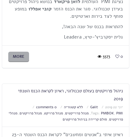
נציגת PMI העולמית
לואן פיקארד
בנושא ניהול פרויקטים
בעידן טכנולוגי. סגר את הכנס הזמר
קובי אפללו
במופע
סוחף לצד בירות וארטיקים.
להתראות בכנס של שנה הבאה!,
גלית יסקרביץ'-טיץ, Leadera
MORE
5573
0
ניהול פרויקטים בעולם טכנולוגי, ראיון לקראת הכנס השנתי
2019
יוני 22 2019
Galit
ללא קטגוריה
0 comments
PMI
,
PMBOK
Tags:
,
מנהל פרוייקטים
,
מנהל פרויקט
,
מנהל פרויקטים
,
מנהלי
פרויקטים
,
סולם קריירה בניהול פרויקטים
ראיון איתי ב"אנשים ומחשבים" לקראת הכנס השנתי ה-23