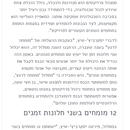
ממנהל פרויקטים הוא מנהיגות והובלה, כולל הובלת צוות
שיודע לנהל טכנולוגיה, כדי להתמודד נכון ויעיל יותר
בסביבה הטכנולוגית שמקיפה אותנו. המאפיין השלישי הוא
מקצוענות, לצד הנכונות להתחדש תמידית במגמות החמות
בתחומים השונים הקשורים לפרויקט".
לדברי יסקרביץ'-טיץ, "בעקבות ההצלחה של "מומחה
לרגע" בשנה שעברה, הרחבנו השנה מסלול זה, והוא יכלול
שני חלונות זמן של יעוץ עם מומחים מגוונים. באופן הזה
נגדיל את היכולת של יותר אנשים מבאי הכנס לקבל את
אותה הכוונה ויעוץ קצרים, מקבוצה של אנשי מקצוע
בתחומים שונים". היא הסבירה כי "מסלול 'מומחה לרגע',
נותן למשתתפי הכנס הזדמנות למפגש אישי, בן חצי שעה,
עם מומחים בתחומי ניהול פרויקטים במגוון נושאים,
אפשרות למשתתפי הכנס להתעדכן ולהתחדש בתחומים
הרלוונטיים לעולמות התוכן שלהם".
12 מומחים בשני חלונות זמנים
במסלול, פירטה יסקרביץ'-טיץ, "ישתתפו 12 מומחים בשני