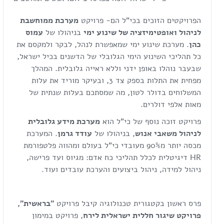
הפרויקטים הזוכים בכי"ל הם- פרויקט
מערכת ממוחשבת
לניהול ואופטימיזציה של שינוע ימי
בניהולו של
עמוס
כהן
. מערכת שינוע ימי שמאפשרת לנהל, לבקר ולמקסם את
כל תהליכי השינוע הימי הגלובלי של הדשנים בכיל ישראל,
שבעבר נוהלו באופן ידני וללא ראייה גלובלית. המהלך
מפחית את התלות בספק צד 3, ובעיקר מוריד את עלות
המשלוחים בדולר לטון, מה שמסתכם בעלות שנתית של
מאות אלפי דולרים.
פרויקט זוכה נוסף של כי"ל הוא
מערכת מידע גלובלית
לניהול משאבי אנוש
, בניהולו של
עודד גרמן
. המערכת
מכסה יותר מ90% מעובדי כי"ל בעולם ומהווה פלטפורמת
HR דיגיטלית לכלל תהליכי כח אדם: מגיוס ועד פרישה,
ניהול למידה, ניהול ביצועים והערכת עובדים ועוד.
פרס ראשון בקטגורית טכנולוגיה קיבל פרויקט
"בראשית",
פרויקט שיגור חללית ישראלית לירח
, פרויקט במימון