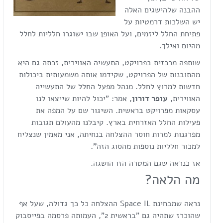
ההבנה שלהישגים האלה
יש השלכות דרמטיות על
פתיחת החלל ליזמים, ועל האופן שבו ישוגרו חלליות לחלל
מהיום ואילך.
שותפה מרכזית בפרויקט, התעשיה האווירית, זכתה גם היא
מהתובנות של הפרויקט, שקידמו אותה משמעותית ביכולות
חדשות למרוץ לחלל. מנהל מפעל החלל של התעשייה
האווירית,
עופר דורון
, אמר: "יכול להיות שייצאו לנו
עסקאות מפרויקט בראשית. השיגור שם על המפה את
פעילות החלל האזרחית בארץ. קיבלנו מהעולם תגובות
מפרגנות למרות חוסר ההצלחה בנחיתה, אני מאמין שנצליח
למכור חלליות נוספות מהסוג הזה
"
.
אז כנראה שגם המטרה הזו הושגה.
מה הלאה?
נראה שמבחינת Space IL ההצלחה כל כך גדולה, שעל אף
שהוכרז שתהיה גם "בראשית 2", העמותה פרסמה בפייסבוק