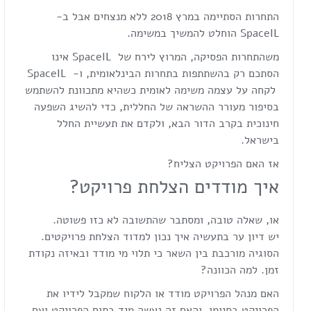
התחרות הסתיימה במרץ 2018 ללא מנצחים אבל ב-
SpaceIL הוחלט להמשיך במשימה.
משהתחרות הפסיקה, המרוץ לירח של SpaceIL אינו
הסתכם רק בהשתתפות בתחרות הבינלאומית, ו- SpaceIL
לקחה על עצמה משימה לאומית כשהיא מתכוונת להשתמש
בסיפור מעורר ההשראה של החללית, כדי להשיג השפעה
חינוכית בקרב הדור הבא, ולקדם את תעשיית החלל
בישראל.
אז האם הפרויקט הצליח?
איך מודדים הצלחת פרויקט?
או, שאלה טובה, ומסתבר שהתשובה לא כזו פשוטה.
יש דיון ער בתעשיה איך נכון למדוד הצלחת פרויקטים.
הסוגיה מורכבת בין השאר כי תלוי מי מודד ובאיזה נקודת
זמן. למה הכוונה?
האם מנהל הפרויקט מודד או הלקוח שמקבל לידיו את
הפרויקט בסיומו, והאם זה נעשה מיד בתום הפרויקט ועם