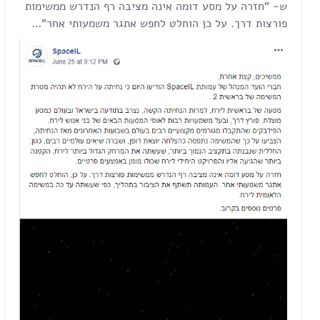
ש- "חזרה על מסע דומה אינה מציבה רף הנדרש ממשימות
פורצות דרך. על כן הוחלט לחפש אתגר משמעותי אחר"…