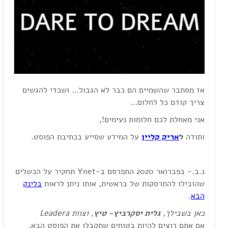
אז מסתבר שהשמיים הם כבר לא הגבול… ושכדי להגשים
צריך קודם כל לחלום…
אני מאחלת לכם חלומות נעימים!,
ותודה
ל
אריק קליין
על המידע שסייע בכתיבת הפוסט.
נ.ב.- בפברואר 2020 התפרסם ב-Ynet תחקיר על הכשלים
שהובילו להתרסקות של בראשית, אותו ניתן לראות
בלינק
הבא
.
כאן בשבילך,
גלית יסקרביץ- טיץ
, וצוות
Leadera
אם אתם רוצים להיות בטוחים שתקבלו את הפוסט הבא,