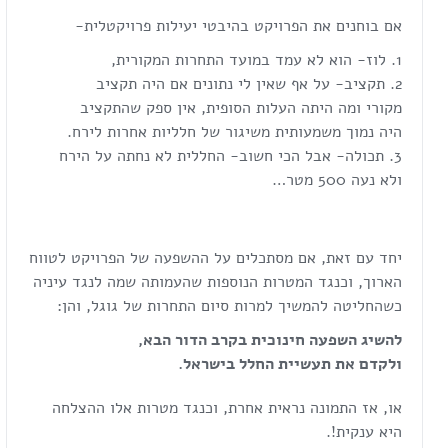
אם בוחנים את הפרויקט בהיבטי יעילות פרויקטלית-
לוז- הוא לא עמד במועד התחרות המקורית,
תקציב- על אף שאין לי נתונים אם היה תקציב
מקורי ומה היתה העלות הסופית, אין ספק שהתקציב
היה נמוך משמעותית משיגור של חלליות אחרות לירח.
תכולה- אבל הכי חשוב- החללית לא נחתה על הירח
ולא נעה 500 מטר…
יחד עם זאת, אם מסתכלים על ההשפעה של הפרויקט לטווח
הארוך, וכנגד המטרות הנוספות שהעמותה שמה לנגד עיניה
כשהחליטה להמשיך למרות סיום התחרות של גוגל, והן:
להשיג השפעה חינוכית בקרב הדור הבא,
ולקדם את תעשיית החלל בישראל.
או, אז התמונה נראית אחרת, וכנגד מטרות אלו ההצלחה
היא ענקית!.