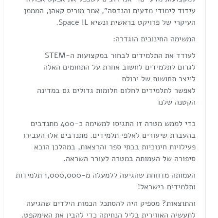
עידוד לימודי מדעים והנדסה", אמר מוריס קאהן, המממן
העיקרי של פרויקט בראשית ונשיא Space IL.
המשימה החינוכית הוגדרה:
לעודד את התלמידים לבחור במקצועות ה-STEM
לגרום לתלמידים לחשוב אחרת על התחומים האלה
לייצר תחושות של יכולת
לאפשר לתלמידים לחלום חלומות גדולים גם במדינה
הקטנה שלנו
כדי לממש מטרה זו התגיסו למשימה כ-400 מתנדבים
בהעברת שיעורים לאלפי תלמידים. מתנדבים אלו העבירו
פעילויות חינוכיות בבתי ספר והרצאות, במהלכן הובא
סיפורה של העמותה במטרה לעורר השראה.
העמותה מדווחת שהגיעה ללמעלה מ-1,000,000 תלמידות
ותלמידים בישראל!
והתוצאות? מספיק היה להסתכל הכמות הילדים שהגיעה
לתעשיה האווירית בליל הנחיתה כדי להבין את האימקפט.