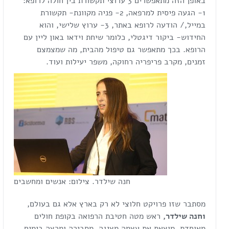
באופן הזה מתאפשרים 3 ערוצי תקשורת בין חולה לרופא:
1- הגעה פיסית למרפאה, 2- פניה מקוונת- תקשורת
במייל,/ הודעה לרופא באתר, 3- ערוץ שלישי, והוא
החידוש- ביקור דיגטלי, כלומר שיחת וידאו באון ליין עם
הרופא. בכך מתאפשר גם טיפול מהבית, מה שמצמצם
זמנים, מקרב פריפריה רחוקה, משפר יעילות ועוד.
חנה שילדר. צילום: אנשים ומחשבים
מסתבר שזו פרויקט חלוצי לא רק בארץ אלא גם בעולם,
וחנה שילדר,
ראש מטה חטיבת הרפואה בקופת חולים
מאוחדת, מוצאת את עצמה מציגה, מסבירה ומרצה בימים