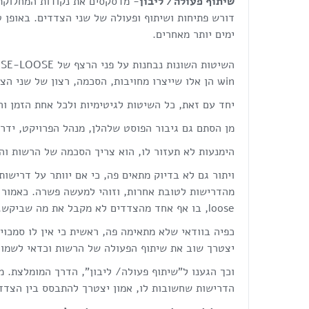
שיתוף פעולה/ ליבון
- מדסקסים את נקודות המחלוקת 
דורש פתיחות ושיתוף ופעולה של שני הצדדים. באופן ט
ימים יותר מאחרים.
win הן אלו שייצרו מחויבות, הסכמה, רצון של שני הצדדים, ובהתאם גם ישרדו זמן רב יותר.
יחד עם זאת, כל השיטות לגיטימיות ולכל אחת הזמן ו
מן הסתם גם גיבור הפוסט שלהלן, מנהל הפרויקט, ידר
הימנעות לא תעזור לו, הוא צריך הסכמה של הרשות וה
ויתור גם לא בדיוק מתאים פה, כי אם יוותר על דרישות
loose, בו אף אחד מהצדדים לא מקבל את מה שביקש.
כפיה בוודאי שלא מתאימה פה, ראשית כי אין לו סמכו
יצטרך שוב את שיתוף הפעולה של הרשות וכדאי לשמו
וכך הגענו ל"שיתוף פעולה/ ליבון", הדרך המומלצת. 
הדרישות שחשובות לו, אמון יצטרך להתבסס בין הצדדי