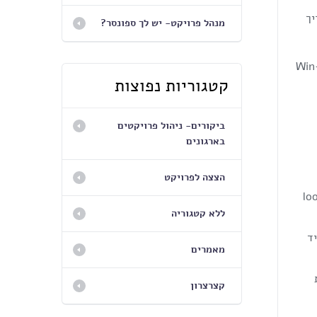
יך
מנהל פרויקט- יש לך ספונסר?
נות על פני הרצף של WIN-WIN, WIN-LOOSE, LOOSE-LOOSE. מן הסתם השיטות שמקדמות פתרון Win-
קטגוריות נפוצות
ביקורים- ניהול פרויקטים
בארגונים
הצצה לפרויקט
נה וטובה לסיים מחלוקת אך כעקרון נחשבת ל loose-
ללא קטגוריה
ד
מאמרים
קצרצרון