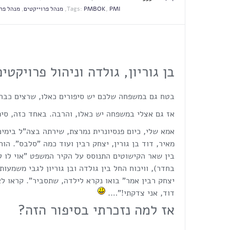
PMI
,
PMBOK
Tags:
,
מנהל פרוייקטים
,
מנהל פר
בן גוריון, גולדה וניהול פרויקט
בטח גם במשפחה שלכם יש סיפורים כאלו, שרצים כבר ש
אז גם אצלי במשפחה יש כאלו, והרבה. באחד כזה, סיפ
אמא שלי, כיום פנסיונרית נמרצת, שירתה בצה"ל בימים
מאיר, דוד בן גורין, יצחק רבין ועוד כמה "סלבס". הו
בין שאר הקישוטים התנוסס על הקיר המשפט "אוי לו 
בחדר), וויכוח החל בין גולדה ובן גוריון לגבי משמעות
יצחק רבין אמר" בואו נקרא לילדה, שתסביר". קראו ל
דוד, אני צדקתי!"….
אז למה נזכרתי בסיפור הזה?