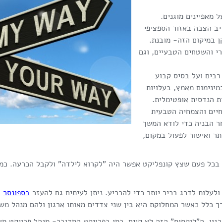
מאפיינים מוגנים.
יב הצבה באזור הספציפי
 במיקום הזה- מובנת.
רי והשטחים הטבעיים, וגם
 רבים ועל בסיס קבוע
מינימום מאמץ, בעלויות
ת הנדסית אופטימלית.
חיים והצמחיה הטבעית
ר הבניה כדי לודא המשך
ר ואישור לפעול במקום,
ם בכל פעם שצץ קונפליקט אפשר היה "לקרוא לילדה" ולקבל הכרעה. כמ
עלות לדרג בכיר יותר כדי להכריע. ניתן לעיתים גם להעזר
בספונסר
רך כלל כאשר המחלוקת היא בין שני צדדים מאותו ארגון ולהם מנהל מש
גון, ה"לוקסוס" הזה לא קיים. כמו בפרויקט המדובר- מנהל פרויקט מא