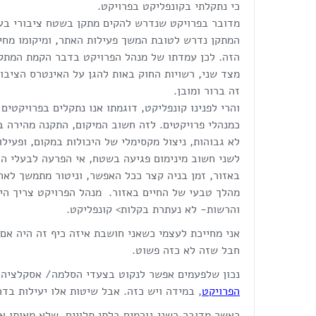
כי נתקלתי בקונפליקט בפרויקט.
מדובר בפרויקט שנדרש להקים מתקן בשטח ציבורי בעל 
המתקן נדרש לטובת המשך פעילות האתר, ומיקומו מחי
הזה. לכן עמדתו של מנהל הפרויקט בדבר הקמת המתקן
מצד שני, רשויות החוק באות להגן על האינטרס הציבו
זה ברור ומובן.
והרי לפנינו קונפליקט, דוגמתו אנו נתקלים בפרויקטים
כמנהלי פרויקטים. לזה חשוב המיקום, התקנה מהירה ב
לא גבוהות, ניצול מקסימלי של היכולות במקום, ופעילו
לשני חשוב מינימום פגיעה בשטח, אי הפרעה לבעלי ה
באזור, זמן בניה קצר ככל האפשר, וניטור מתמשך לאח
מהלך טבעי של החיים באזור. מנהל הפרויקט צריך הית
והרשות- לא נעתרת בקלות> קונפליקט.
אני מחייכת לעצמי כשאני חושבת איזה כיף זה היה א
חבל שזה לא כזה פשוט.
נכון שלפעמים אפשר לנקוט בצעדי הסלמה/ אסקלציה ול
הפרויקט
, במידה ויש כזה. אבל שיטות אלו יעילות בד
כאשר מדובר בשני גורמים בלתי תלויים, שלא מאותו אר