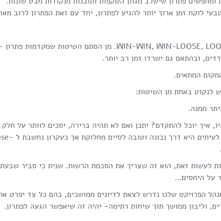
ומחפשים פתרון שישלב מגוון השקפות ותובנות מנקודות מבט שונות.
בעי לוקח זמן ארוך יותר להגיע לפתרון, יחד עם זאת הפתרון לרוב מאר
השיטות השונות נבח
המקום המתאים.
ש לנקוט באחת מן השיטות:
יתר ממנה.
יו, איך יוכל להתקדם? יתכן ואם לא תהיה ברירה, יסכים לוותר על חלק
מהדרישות לטובת אחרות, וזוהי למעשה פשרה. כאמור לעיתים היא דרך נכו
יות לעשות זאת, הוא זה שצריך את הסכמת הרשות. שנית כי סביר שבעתי
ר על היחסים…
מנהל הפרויקט שלנו נדרש לצאת לדיונים ממושכים, בהם כל צד יפרט את
ם, וליבון ממושך תוך שיחות רתימה- יהיה זה שיאפשר הגעה לפתרון.