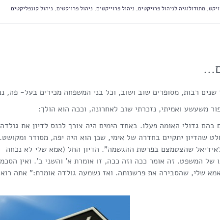
ויקט
,
מתודולוגיה לניהול פרויקטים
,
ניהול פרוייקטים
,
ניהול פרויקטים
,
ניהול קונפליקטים
ים…
נים רבות, מסופרים שוב ושוב, וכל בני המשפחה מכירים בעל- פה, נכ
ור משעשע ואמיתי, נזכרתי שוב לאחרונה, וככה הוא הולך:
 בהם גדולי האומה פעלו. באחד הימים היה צורך לכנס לדיון את גולדה
חלט שהדיון יתקיים בחדרה של אימי, שכן הוא היה יפה, מסודר ומקושט.
לאידיאל שהצטמצם בפרשת ההגשמה". הדיון החל (אמא שלי לא נכחה
ו של המשפט. זה אומר ככה וזה ככה, זו אומרת א' והשני ב'. ואין הסכמ
אמא שלי, שהסבירה את פרשנותה. ואז נשמעה גולדה אומרת:" אתה רוא