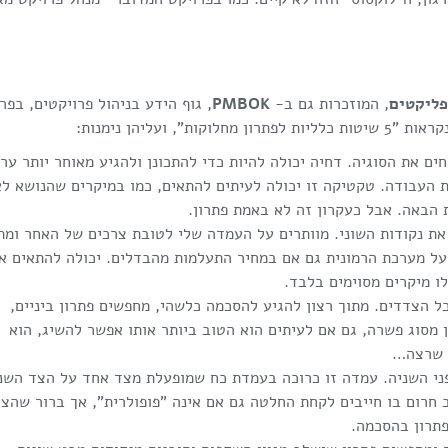
פליקטים
, המוזכרות גם ב-
PMBOK
ועליהן נימנות:
ם את הסוגיה. דחיה יכולה להיות כדי להתכונן ולהגיע מאוחר יותר ערו
ת העבודה. טקטיקה זו יכולה לעיתים להתאים, כמו במיקרים שהנושא לא
 הבאה. אבל כעקרון זה לא באמת פתרון.
ת נקודות השוני. מוותרים על העמדה שלי לטובת צרכים של האחר ומת
על מערכת הרמונית גם אם במחיר התעלמות מהבדלים. יכולה להתאים א
ו מיקרים מסוימים בלבד.
ל הצדדים. מתוך רצון להגיע להסכמה כלשהי, מחפשים פתרון ביניים,
 מסוג פשרה, גם אם לעיתים הוא הטוב ביותר אותו אפשר להשיג, הוא
ני השניה. עמדה זו כרוכה בעמדת כח שמופעלת מצד אחד על הצד השני
ב חרום בו חייבים לקחת החלטה גם אם אינה "פופולרית", אך ברור שהצ
תרון בהסכמה.