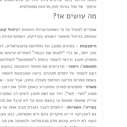
עיסקי אל מול גורמי חוק מרשות ממשלתית.
מה עושים אז?
אמורים לפעול על פי האסטרטגיות השונות ל
ניהול קונ
שעוסק בניהול משאבי האנוש בפרויקט. האסטרטגיות נקראות "5 שיטות כלליות לפתרון מחלוקות", 
הימנעות
– נסוגים ממצב של מחלוקת פוטנציאלית, דוחי
טוב יותר, או כדי "לפנות את הבמה" לאחרים שיעשו א
מספיק חשוב וכדאי לשמור כוחות ו"תחמושת" למחלוקת
התאמה/ ויתור
- מדגישים את תחומי ההסכמה במקום א
רצון לשמור על יחסים תקינים. גישה שמבקשת לשמור 
באמת תחרות מזיקה ושיתוף פעולה נחוץ, אבל שוב- אל
פשרה
- מחפשים פתרון שמשביע באופן חלקי את רצון כ
מסוג "חצי- חצי". יחד עם זאת חשוב לשים לב שפתרון
עדיין loose-loose בו בעצם שום צד לא קיבל את מה שרצה…
כפייה/ השגיות
- דוחפים לעבר נקודת מבט אחת על פ
גם לטכניקה זו יש מיקרים בהם היא מתאימה, כגון מצ
השני לא ירגיש שהוא חלק מההחלטה ולמעשה אין פה פ