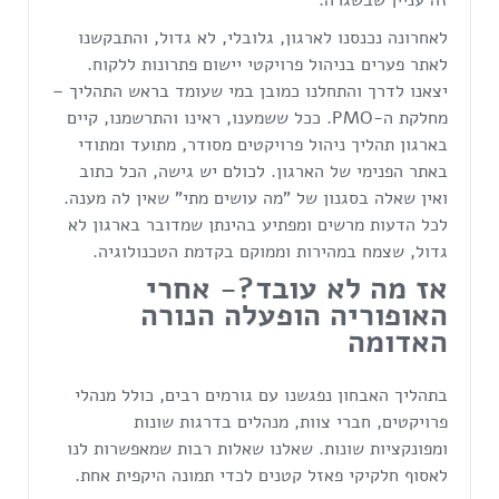
לאחרונה נכנסנו לארגון, גלובלי, לא גדול, והתבקשנו
לאתר פערים בניהול פרויקטי יישום פתרונות ללקוח.
יצאנו לדרך והתחלנו כמובן במי שעומד בראש התהליך –
מחלקת ה-PMO. ככל ששמענו, ראינו והתרשמנו, קיים
בארגון תהליך ניהול פרויקטים מסודר, מתועד ומתודי
באתר הפנימי של הארגון. לכולם יש גישה, הכל כתוב
ואין שאלה בסגנון של "מה עושים מתי" שאין לה מענה.
לכל הדעות מרשים ומפתיע בהינתן שמדובר בארגון לא
גדול, שצמח במהירות וממוקם בקדמת הטכנולוגיה.
אז מה לא עובד?- אחרי
האופוריה הופעלה הנורה
האדומה
בתהליך האבחון נפגשנו עם גורמים רבים, כולל מנהלי
פרויקטים, חברי צוות, מנהלים בדרגות שונות
ומפונקציות שונות. שאלנו שאלות רבות שמאפשרות לנו
לאסוף חלקיקי פאזל קטנים לכדי תמונה היקפית אחת.