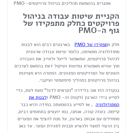
אתגרים בהטמעת תהליכים בניהול פרויקטים- PMO
הקניית שיטות עבודה בניהול
פרויקטים כחלק מתפקידו של
גוף ה-
PMO
חלק מ
תפקידו של PMO
בארגונים רבים הוא לבנות
מתודולוגיה מתאימה, כלומר שיטת עבודה ארגונית
לניהול פרויקטים, שתאפשר לייעל ולטייב את העבודה
תוך שהיא מאפשרת גמישות ושיקול דעת בהתאם לצרכים
השונים של הפרויקטים המגוונים. המטרה היא מצוינות
בניהול פרויקטים כתהליך סיסטמטי ועיקבי.
בנקודה הזו אנו בלידרה "נקראים לדגל" מעת לעת, כדי
לסייע בידי הארגון (לקוח) וה- PMO ו
לבנות את
המתודולוגיה
, או לסייע בהטמעתה במידה והיא כבר
קיימת. כשזה קורה, אנחנו, כמו יועצים בתחומים רבים,
מתחילים עם אבחון בארגון, על מנת להציף את הפערים
בין הרצוי למצוי ולהציע תכנית לסגירת הפער. עד כאן
זה עניין שבשגרה.