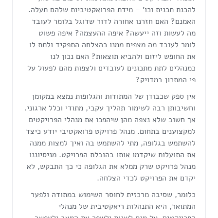
להכנת תכנית וכו' – מידת הפרואקטיביות שלהם תעלה.
האמנם? האם חזרנו אחורה לדור שדוגל בלומר לעובד
מה לעשות וזה ייעשה? איפה ההעצמה? איפה פשוט
לומר לעובד מה מצפים ממנו כהצלחה התפקיד ולתת לו
את החופש ליזום ולהביא תוצאות? האם נכון לנו
כמנהלים לתת מתכונים לעובדים ולצפות מהם לפעול על
פי המתכון במדויק?
אין ספק שכבודן של המתודות והגלופות נמצא במקומן
וחשיבותן רבה לשימור תהליך עקבי, מתודי וכלל ארגוני.
אך חשוב שלא נצפה מהן שיהפכו את מנהלי הפרויקטים
למקצוענים בתחום. מנהל פרויקט פרואקטיבי יודע כיצד
להשתמש בגלופה, מתי להשתמש בה ואיך למצות ממנה
את התועלות שיקדמו אותו בהובלת הפרויקט. מניסיוננו
מנהל פרויקט שרק ממלא את הגלופה כי כך התבקש, לא
יקדם את הפרויקט לכדי הצלחה.
כלומר, שסיבה מרכזית לחוסר השימוש במתודה ולפער
המתואר, היא התנהלות ריאקטיבית של מנהלי
הפרויקטים. על מנת לשנות ולשפר את המצב ולאפשר