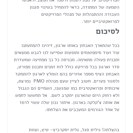
הטמעה של המתודה, כדאי להתחיל בשינוי סגנון
העבודה וההתנהלות של מנהלי הפרויקטים
לפרואקטיביים יותר.
לסיכום
ככל שהתארך האבחון באותו ארגון, זיהינו להפתעתנו
עוד ועוד סימפטומים ותופעות שסייעו לנו לגבש ממצאים
ותכנית פעולה מתאימה. מכניסה כל כך מפתיעה שמשדרת
סדר וארגון בכל פרויקט כולל לוח זמנים ותכנון מפורט,
האבחון הציף מספר אזורים בהם הומלץ לארגון להתמקד
ולסגור פערים. חשוב לציין שעם מנהלת PMO נמרצת,
איכותית ופרואקטיבית כמו שפגשנו, השמיים הם הגבול
ולא רחוק היום שהארגון יתקרב לשם. אל תחששו לחפש
את אותה צ'קלקה בארגון. איתור נכון שלה עשוי לרמז
על אחד הגורמים המעכבים את הצלחתו.
בהצלחה! גילית סגל, גלית יסקרביץ- טיץ, וצוות