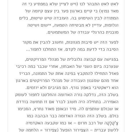
לאט לאט התבהר לנו (ויש לציין שלא במפתיע כי זה
מאד נפוץ) כי קיים בארגון פער בין עצם קיומה של
המתודה לבין השימוש בה. העובדה שיש שיטות, כלים
וגלופות, עדיין לא מבטיחה הטמעה, יישום ושיטה
מובנית כהרגלי עבודה של המשתמשים.
לפער הזה יש סיבות מגוונות, וחשוב להבין את מקור
הסיבה כדי לדעת במה לקדם. אז התחלנו לחפור…
בפגישה עם קבוצה גלובלית של מנהלי הפרויקטים,
שנערכה ביום השני של האבחון, אחרי שכבר כמה רכיבי
פאזל התחילו להתקבץ בפינה אחת של התמונה, הכריז
אחד מהם שסגנון העבודה של מנהלי הפרויקטים בארגון
הוא ריאקטיבי באפון גורף. הם מגיבים ולא יוזמים.
בשלב הזה, נדלקה נורה האדומה והחלטנו לחפור לעומק
האמירה. בתחילה היה חשוב לברר אם זו תחושה בודדת
או שכולם שותפים לה. מיד ובאופן מאוד נחרץ, הסכימו
כולם. בשלב הזה הנורה האדומה כבר הבהבה כמו
צָ'קָלָקָה של רכב חרום – או כמו שקבעה האקדמיה
ללשון עברית – הצְפִירור הופעל (צְפִירור = הלחמה של