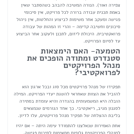
צפירה ואור). הנורה המשיכה להבהב כשהסתבר שאין
באמת תכנית עבודה ברורה לכל פרויקט, אין סיכומי
פגישה ומעקב אחר משימות לביצוע והחלטות, אין ניהול
סיכונים וחשיבה קדימה – והרי זו המהות של עבודה
פרואקטיבית. היכולת ליזום, לתכנן ולעקוב אחר הביצוע
עד לסיום הפרויקט.
הטמעה- האם הימצאות
סטנדרט ומתודה הופכים את
מנהל הפרויקטים
לפרואקטיבי?
תפקידו של מנהל פרויקטים מכל סוג ובכל ארגון הוא
להוביל את הצוות שאחראי להשגת יעדי הפרויקט. המילה
הובלה היא המשמעותית בהגדרה והיא עומדת בסתירה
לסגנון מגיב, ריאקטיבי. כך אחד הגורמים שנמצאים
בליבת ההצלחה של תפקיד מנהל פרויקטים, עלו לדיון.
אחת האמירות שנאלצנו להתמודד עימה היתה – אם יהיו
למנהלי הפרויקטים גלופות מתאימות לסיכום פגישה,