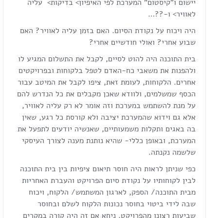
יישום ו"קיסטום" המערכת לפי האיפיון> בדיקות> עליה
לאוויר> ו-??…
היה ויכוח על נקודת הסיום. האם בזמן עליה לאוויר? האם
שבוע אחרי? ואולי חודשיים אחרי?
בית התוכנה היה להוט לסיים, לקבל את התשלום המגיע לו
ולהפנות את משאבי כח-האדם לטפל בלקוחות ובפרויקטים
אחרים. הלקוחות, לעומת זאת, ציפו לקבל את המיטב עבור
הכסף שמשלמים, ולוודא שאכן מקבלים את כל הנדרש להם
על מנת להשתמש במערכת וזה אומר לא רק עליה לאוויר,
אלא גם וידוא שהמערכת יציבה ולא קורסת כל רגע, שאין
בה באגים ותקלות משמעותיים, שאנשיה יודעים לתפעל את
המערכת, ובאופן כללי- שהיא נותנת מענה לצורך העיסקי
שלשמה נקנתה.
כפי שניתן לראות היה חוסר תיאום ציפיות בין בית התוכנה
לבין לקוחותיו על נקודת סיום הפרויקט והעברת האחריות
מבית התוכנה/ הספק, לארגון המשתמש/ הלקוח, ויכוח
שבה לידי ביטוי בחוסר נכונות הלקוח לשלם ובחוסר
שביעות רצונו מהפרויקט. ניחא אם זה היה קורה במקרים