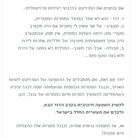
אם בוחנים את הפרויקט בהיבטי יעילות פרויקטלית-
לוז- הוא לא עמד במועד התחרות המקורית,
תקציב- על אף שאין לי נתונים אם היה תקציב
מקורי ומה היתה העלות הסופית, אין ספק שהתקציב
היה נמוך משמעותית משיגור של חלליות אחרות לירח.
תכולה- אבל הכי חשוב- החללית לא נחתה על הירח
ולא נעה 500 מטר…
יחד עם זאת, אם מסתכלים על ההשפעה של הפרויקט לטווח
הארוך, וכנגד המטרות הנוספות שהעמותה שמה לנגד עיניה
כשהחליטה להמשיך למרות סיום התחרות של גוגל, והן:
להשיג השפעה חינוכית בקרב הדור הבא,
ולקדם את תעשיית החלל בישראל.
או, אז התמונה נראית אחרת, וכנגד מטרות אלו ההצלחה
היא ענקית!.