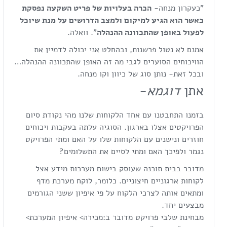
"כעקרון מנחה-
הכרה בעלויות של פריט השקעה נפסקת
כאשר הוא הגיע למיקום ולמצב הדרושים על מנת שיוכל
לפעול באופן שהתכוונה ההנהלה
". וואלה.
אמנם לא נטול פרשנות, ובהחלט אני יכולה לדמיין את
הוויכוחים הסוערים לגבי מה זה האופן שהתכוונה ההנהלה…
ובכל זאת- נותן סוג של כיוון וקו מנחה.
אתן
דוגמא
-
בזמנו התחבטנו עם אחד הלקוחות שלנו מהי נקודת סיום
הפרויקטים אצלו בארגון. הסוגיה עלתה בעקבות ויכוחים
חוזרים ונישנים עם הלקוחות שלו על האם ומתי הפרויקט
נגמר ולפיכך האם ומתי לסיים את התשלומים?
מדובר בבית תוכנה שעוסק בישום מערכות מידע אצל
לקוחות ארגוניים חיצוניים. כלומר, לוקח מערכת מדף
ומתאים אותה לצרכי הלקוח על פי איפיון ששני הגורמים
מבצעים יחד.
מבחינת שלבי פרויקט מדובר ב:מכירה> איפיון המערכת>