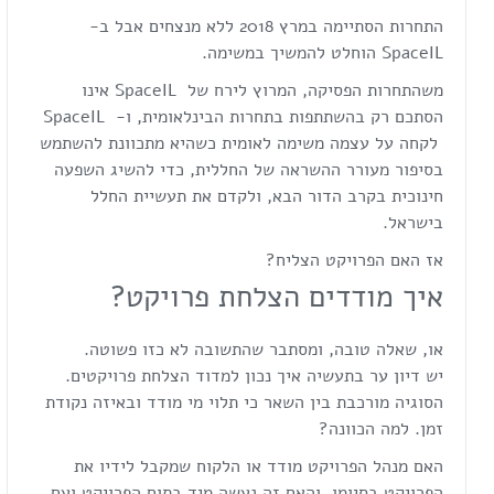
התחרות הסתיימה במרץ 2018 ללא מנצחים אבל ב-
SpaceIL הוחלט להמשיך במשימה.
משהתחרות הפסיקה, המרוץ לירח של SpaceIL אינו
הסתכם רק בהשתתפות בתחרות הבינלאומית, ו- SpaceIL
לקחה על עצמה משימה לאומית כשהיא מתכוונת להשתמש
בסיפור מעורר ההשראה של החללית, כדי להשיג השפעה
חינוכית בקרב הדור הבא, ולקדם את תעשיית החלל
בישראל.
אז האם הפרויקט הצליח?
איך מודדים הצלחת פרויקט?
או, שאלה טובה, ומסתבר שהתשובה לא כזו פשוטה.
יש דיון ער בתעשיה איך נכון למדוד הצלחת פרויקטים.
הסוגיה מורכבת בין השאר כי תלוי מי מודד ובאיזה נקודת
זמן. למה הכוונה?
האם מנהל הפרויקט מודד או הלקוח שמקבל לידיו את
הפרויקט בסיומו, והאם זה נעשה מיד בתום הפרויקט ועם