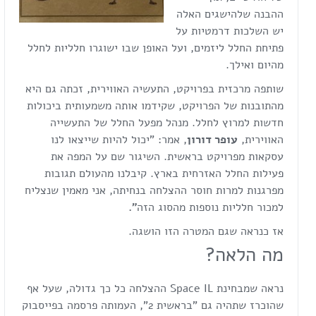
ההבנה שלהישגים האלה
יש השלכות דרמטיות על
פתיחת החלל ליזמים, ועל האופן שבו ישוגרו חלליות לחלל
מהיום ואילך.
שותפה מרכזית בפרויקט, התעשיה האווירית, זכתה גם היא
מהתובנות של הפרויקט, שקידמו אותה משמעותית ביכולות
חדשות למרוץ לחלל. מנהל מפעל החלל של התעשייה
האווירית,
עופר דורון
, אמר: "יכול להיות שייצאו לנו
עסקאות מפרויקט בראשית. השיגור שם על המפה את
פעילות החלל האזרחית בארץ. קיבלנו מהעולם תגובות
מפרגנות למרות חוסר ההצלחה בנחיתה, אני מאמין שנצליח
למכור חלליות נוספות מהסוג הזה
"
.
אז כנראה שגם המטרה הזו הושגה.
מה הלאה?
נראה שמבחינת Space IL ההצלחה כל כך גדולה, שעל אף
שהוכרז שתהיה גם "בראשית 2", העמותה פרסמה בפייסבוק