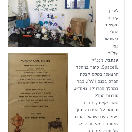
לענין
קידום
תעשיית
החלל
בישראל-
כפי
ש
ד"ר
ענתבי,
מנכ"ל
SpaceIL, סיפר במהלך
הרצאתו בטקס קבלת
הפרס בכנס PMI, כבר
במהלך הפרויקט נאס"א,
סוכנות החלל
האמריקאית, מיהרה
וחתמה על הסכם שיתוף
פעולה עם ישראל. הסכם
שנחתם במהירות שיא
של חודשיים, תוך