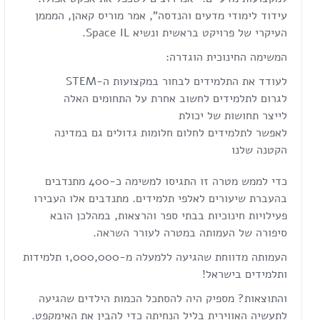
עידוד לימודי מדעים והנדסה", אמר מוריס קאהן, המממן
העיקרי של פרויקט בראשית ונשיא Space IL.
המשימה החינוכית הוגדרה:
לעודד את התלמידים לבחור במקצועות ה-STEM
לגרום לתלמידים לחשוב אחרת על התחומים האלה
לייצר תחושות של יכולת
לאפשר לתלמידים לחלום חלומות גדולים גם במדינה
הקטנה שלנו
כדי לממש מטרה זו התגיסו למשימה כ-400 מתנדבים
בהעברת שיעורים לאלפי תלמידים. מתנדבים אלו העבירו
פעילויות חינוכיות בבתי ספר והרצאות, במהלכן הובא
סיפורה של העמותה במטרה לעורר השראה.
העמותה מדווחת שהגיעה ללמעלה מ-1,000,000 תלמידות
ותלמידים בישראל!
והתוצאות? מספיק היה להסתכל הכמות הילדים שהגיעה
לתעשיה האווירית בליל הנחיתה כדי להבין את האימקפט.