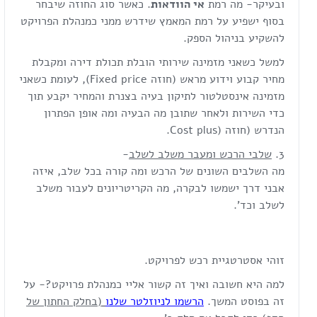
ובעיקר- מה רמת
אי הוודאות
. כאשר סוג החוזה שיבחר
בסוף ישפיע על רמת המאמץ שידרש ממני כמנהלת הפרויקט
להשקיע בניהול הספק.
למשל כשאני מזמינה שירותי הובלת תכולת דירה ומקבלת
מחיר קבוע וידוע מראש (חוזה Fixed price), לעומת כשאני
מזמינה אינסטלטור לתיקון בעיה בצנרת והמחיר יקבע תוך
כדי השירות ולאחר שתובן מה הבעיה ומה אופן הפתרון
הנדרש (חוזה (Cost plus.
שלבי הרכש ומעבר משלב לשלב
-
מה השלבים השונים של הרכש ומה קורה בכל שלב, איזה
אבני דרך ישמשו לבקרה, מה הקריטריונים לעבור משלב
לשלב וכד'.
זוהי אסטרטגיית רכש לפרויקט.
למה היא חשובה ואיך זה קשור אליי כמנהלת פרויקט?- על
זה בפוסט המשך.
הרשמו לניוזלטר שלנו
(בחלק החתון של