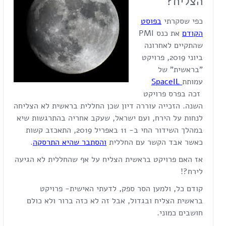
הצליח?
כפי שסקרתי
בפוסט
הקודם
את כנס PMI
שהתקיים לאחרונה
ביוני 2019, פרויקט
"בראשית" של
עמותת
SpaceIL
זכה בפרס פרויקט
השנה. הזכייה עוררה דיון שכן החללית בראשית לא הצליחה
לנחות על הירח, ועם ישראל, שעקב אחריה בהתרגשות שיא
במהלך השידור החי ב- 11 באפריל 2019, התאכזב קשות
כאשר אבד הקשר עם החללית
והסתבר שהיא התרסקה
.
אז האם פרויקט בראשית הצליח על אף שהחללית לא הגיעה
לירח?!
קודם כל, ולמען הסר ספק, לדעתי האישית- פרויקט
בראשית הצליח ובגדול, אבל זה לא כזה ברור ולא כולם
חושבים כמוני.