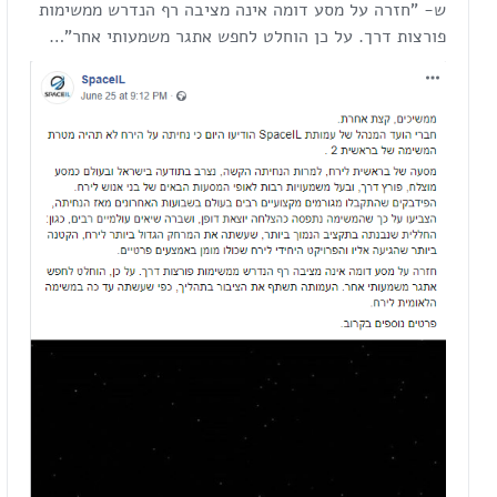
ש- "חזרה על מסע דומה אינה מציבה רף הנדרש ממשימות
פורצות דרך. על כן הוחלט לחפש אתגר משמעותי אחר"…