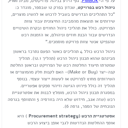
על פי ה-
PMBOK
, גוף הידע בניהול פרויקטים, מבית PMI,
ניהול רכש בפרויקט
, שנדון בפרק 12 שבספר, מוגדר כ:
"כל התהליכים הנדרשים בשביל לרכוש או להשיג מוצרים,
שירותים או תוצאות מהסביבה החיצונית עבור צוות
הפרויקט. כולל את תהליכי ניהול החוזים ובקרת השינויים
הנדרשים עבור הכנת חוזים וניהולם, או הזמנות רכש
שהנפיקו אנשי צוות פרויקט מוסמכים."
ניהול הרכש כולל 4 תהליכים כאשר הפעם נתרכז בראשון
מבינהם שהוא תכנון ניהול הרכש (תהליך 12.1). תהליך
שמטרתו תיעוד החלטות רכש של הפרויקט ובראשן החלטת
קנה-יצר (Make or Buy)- האם לקנות חלק מהמוצרים או
השירותים מחוץ לפרויקט או לעשות ייצור עצמי. בנוסף
תהליך זה כולל פירוט הגישה וזיהוי ספקים אפשריים.
במסגרת תכנון ניהול הרכש, מומלץ לבנות את אסטרטגיית
רכש (שזה אגב, חידוש שלא היה בוורסיה 5 והתווסף בגרסה
הנוכחית של הספר, גרסה 6).
אסטרטגיית הרכש (
Procurement strategy
) היא
אוסף ההחלטות הנדרשות לגבי אופן ביצוע הרכש