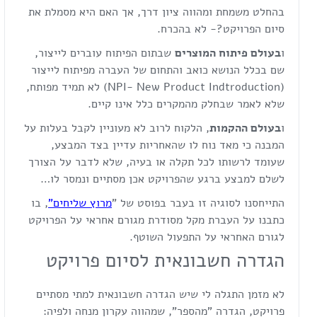
בהחלט משמחת ומהווה ציון דרך, אך האם היא מסמלת את
סיום הפרויקט?- לא בהכרח.
ו
בעולם פיתוח המוצרים
שבתום הפיתוח עוברים לייצור,
שם בכלל הנושא כואב והתחום של העברה מפיתוח לייצור
(NPI- New Product Indtroduction) לא תמיד מפותח,
שלא לאמר שבחלק מהמקרים כלל אינו קיים.
ו
בעולם ההקמות
, הלקוח לרוב לא מעוניין לקבל בעלות על
המבנה כי מאד נוח לו שהאחריות עדיין בצד המבצע,
שעומד לרשותו לכל תקלה או בעיה, שלא לדבר על הצורך
לשלם למבצע ברגע שהפרויקט אכן מסתיים ונמסר לו…
התייחסנו לסוגיה זו בעבר בפוסט של "
מרוץ שליחים"
, בו
כתבנו על העברת מקל מסודרת מגורם אחראי על הפרויקט
לגורם האחראי על התפעול השוטף.
הגדרה חשבונאית לסיום פרויקט
לא מזמן התגלה לי שיש הגדרה חשבונאית למתי מסתיים
פרויקט, הגדרה "מהספר", שמהווה עקרון מנחה ולפיה: