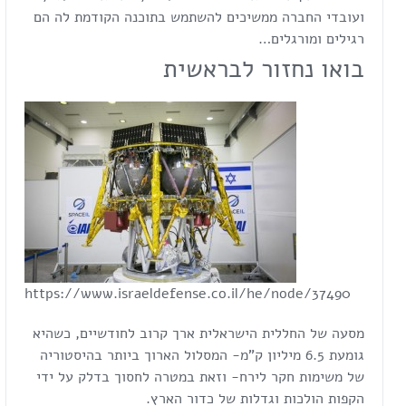
ועובדי החברה ממשיכים להשתמש בתוכנה הקודמת לה הם
רגילים ומורגלים…
בואו נחזור לבראשית
https://www.israeldefense.co.il/he/node/37490
מסעה של החללית הישראלית ארך קרוב לחודשיים, כשהיא
גומעת 6.5 מיליון ק"מ- המסלול הארוך ביותר בהיסטוריה
של משימות חקר לירח- וזאת במטרה לחסוך בדלק על ידי
הקפות הולכות וגדלות של כדור הארץ.