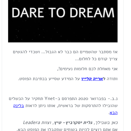
אז מסתבר שהשמיים הם כבר לא הגבול… ושכדי להגשים
צריך קודם כל לחלום…
אני מאחלת לכם חלומות נעימים!,
ותודה
ל
אריק קליין
על המידע שסייע בכתיבת הפוסט.
נ.ב.- בפברואר 2020 התפרסם ב-Ynet תחקיר על הכשלים
שהובילו להתרסקות של בראשית, אותו ניתן לראות
בלינק
הבא
.
כאן בשבילך,
גלית יסקרביץ- טיץ
, וצוות
Leadera
אם אתם רוצים להיות בטוחים שתקבלו את הפוסט הבא,