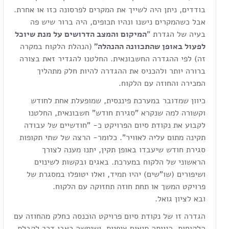
בודדים, ניתן היה לשייך את המקרים לפרסונה כזו או אחרת.
אבל כשהמקרים נישנו ונהיו תכופים, היה ברור שיש פה
בעיה של הגדרת "
המיקום והמצב הדרושים על מנת שיוכל
לפעול באופן שהתכוונה ההנהלה"
(הנהלת הלקוח במקרה
זה) לפי ההגדרה החשבונאית. החלטנו להגדיר זאת בצורה
ברורה יותר ולהכניס את ההגדרה להיות חלק מתהליך
המכירה והחוזה עם הלקוח.
כיוון שמדובר במערכת פיננסית, שמופעלת אחת לחודש
וקשורה למה שנקרא "סגירת חודש" חשבונאית, החלטנו
לקבוע את נקודת סיום הפרויקט כ- "חודשיים של עבודה
תקינה מתום עליה לאוויר". כלומר- הרצה של שתי תקופות
סגירת חודש שיעבדו באופן תקין, יתנו מענה לצורך
הראשוני של הלקוח במערכת. באגים ובקשות לשינוים
ושיפורים (שו"שים) יהיו תמיד, ואלו יטופלו במסגרת של
פרויקט המשך או תחת חוזה תחזוקה עם הלקוח.
ובא לציון גואל.
הגדרה זו של נקודת סיום פרויקט הוכנסה כחלק מהחוזה עם
הלקוחות, היוותה תיאום ציפיות, ושימשה כאבן דרך לקבלת