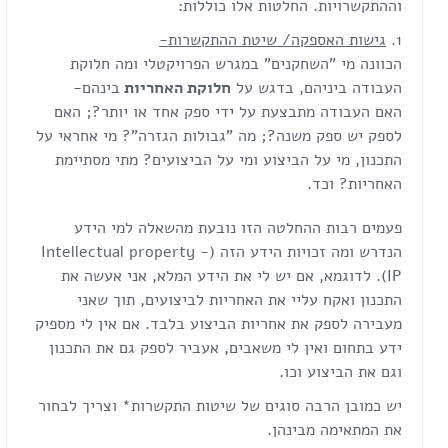
וההתקשרויות. החלטות אלו כוללות:
גישות האספקה/ שיטת ההתקשרות-
הכוונה מי "השחקנים" במגרש הפרויקטלי ומה חלוקת
העבודה ביניהם, בדגש על
חלוקת האחריות
בינהם-
האם העבודה מתבצעת על ידי ספק אחד או יותר?; האם
לספק יש ספק משנה?; מה "גבולות הגזרה"? מי אחראי על
התכנון, מי על הביצוע ומי על הביצועים? מתי מסתיימת
האחריות? וכד.
פעמים רבות ההחלטה הזו נובעת מהשאלה למי הידע
הנדרש ומה זכויות הידע הזה (Intellectual property -
IP). לדוגמא, אם יש לי את הידע המלא, אני אעשה את
התכנון ואקח עליי את האחריות לביצועים, תוך שאני
מעבירה לספק את אחריות הביצוע בלבד. אם אין לי מספיק
ידע בתחום ואין לי משאבים, אעביר לספק גם את התכנון
וגם את הביצוע וכו.
יש כמובן הרבה סוגים של שיטות התקשרות* וצריך לבחור
את המתאימה מבינהן.