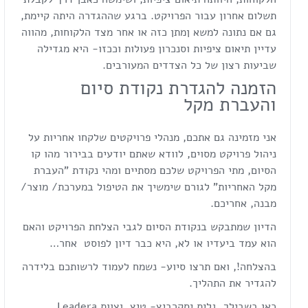
תשלום אחרון עבור הפרויקט. ברגע שההגדרה היתה קיימת,
גם אם נתונה למשא ןמתן כזה או אחר מצד הלקוחות, מהווה
עדיין תיאום ציפיות וסנכרון פעולות וככזו- היא מגדילה
שביעות רצון של כל הצדדים המעורבים.
הזמנה להגדרת נקודת סיום
והעברת מקל
אני מזמינה גם אתכם, מנהלי פרויקטים שלקחו אחריות על
ניהול פרויקט מסוים, לוודא שאתם יודעים בבירור מהו קו
הסיום, מתי הפרויקט שלכם מסתיים ומהי נקודת "העברת
מקל האחריות" לגורם שימשיך את הטיפול במערכת/ מוצר/
מבנה, אחריכם.
הדיון שמתבקש בנקודת הסיום לגבי הצלחת הפרויקט והאם
הוא עמד ביעדיו או לא, היא כבר דיון לפוסט אחר…
בהצלחה!, ואם תרצו סיוע- נשמח לעמוד לרשותכם בלידרה
להגדיר את התהליך.
כאן בשבילך, גלית יסקרביץ- טיץ, וצוות Leadera