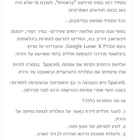
נתחיל רגע במהו פרויקט "בראשית", לטובת מי שלא היה
כאן בכמה חודשים האחרונים:
הכל התחיל מפוסט בפייסבוק…
בסוף שנת 2010 שלושה יזמים צעירים- כפיר דמרי, יהונתן
וינטראוב ויריב בש, החליטו להרשם לתחרות בינלאומית
בשם Google Lunar X Prize, שהכריזה על מרוץ
בינלאומי מודרני להנחתת חללית בלתי מאוישת על הירח.
שלושת היזמים הקימו את עמותת SpaceIL במטרה להיות
אלו שינחיתו את החללית הישראלית הראשונה על הירח.
SpaceIL היא הקבוצה ה-33 והאחרונה שהצטרפה לתחרות-
כשנה וחצי אחרי פתיחת ההרשמה ורגע לפני סגירתה.
אז מה התחרות כללה?
לשגר חללית לירח כאשר על החללית לנחות נחיתה על
הירח,
לנוע למרחק של 500 מטר,
ולשלוח תמונות ווידאו מהירח לכדור הארץ.