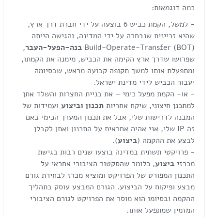
כמה דוגמאות:
- למשל, הקמת כביש 6 בוצעה על ידי חברת דרך ארץ,
שהיא זכיינית שנבחרה על ידי המדינה, והגישה הייתה
Build-Operate-Transfer (BOT)
בנה-הפעל-העבר
,
שפרושו שדרך ארץ הקימה את הכביש, מימנה את הקמתו,
ומתפעלת אותו למשך תקופה קבועה מראש, שבסיומה
יעבור הכביש לידי מדינת ישראל.
- או- הקמת מפעל כימי – את בניית החצרות והשלד אתן
למתכנן חיצוני, שיקח אחריות
תכנון וביצוע
ועמידות של
המבנה לדרישות שלי, אבל את תכנון המערך הכימי באם
זה IP שלי, אני אהיה אחראית על התכנון ואתן לקבלן
לבצע את ההקמה (
ביצוע
).
- פרויקטי תשתית במדינה בוצעו שנים רבות בגישת
מכרזי
ביצוע
, כלומר שהסקטור הציבורי אחראי על
התכנון המפורט של הפרויקט ומוציא מכרז לבחירת גורם
מבצע ופיקוח על הביצוע. הגורם המבצע עוסק בתהליך
ההקמה ובסיומו הוא מוסר את הפרויקט לגורם הציבורי
המזמין שמתפעל אותו.