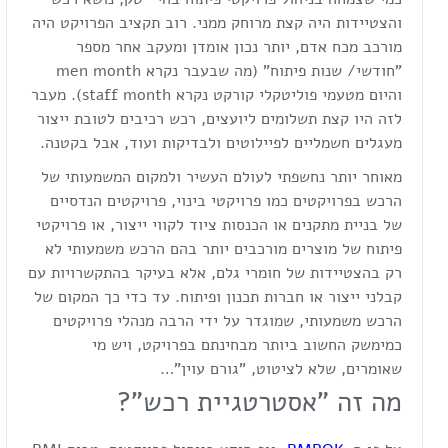
והצטיידות היה קצת מרוחק ממני. רוב תקציב הפרויקט היה
מורכב מכח אדם, יותר נכון אומדן ומעקב אחר מספר
"חודשי/ שנות פיתוח" (מה שבעבר נקרא men month
והיום מטעמי פוליטקלי קורקט נקרא staff month). מעבר
לזה היו קצת תשלומים ליועצים, רכש רכיבים לטובת ייצור
מעגלים חשמליים לפיילוטים ולבדיקות ועוד, אבל בקטנה.
מאוחר יותר נחשפתי לעולם העשיר ולמקום המשמעותי של
הרכש בפרויקטים כמו פרויקטי בינוי, פרויקטים הנדסיים
של בניית מתקנים או הכנסות ציוד לקווי ייצור, או פרויקטי
פיתוח של מוצרים מורכבים יותר בהם הרכש משמעותי לא
רק בהצטיידות של חומרי גלם, אלא בעיקר בהתקשרויות עם
קבלני ייצור או חברות תכנון ופיתוח. עד כדי כך המקום של
הרכש משמעותי, שמוגדר על ידי הרבה מנהלי פרויקטים
כמימשק החשוב ביותר מבחינתם בפרויקט, ויש מי
שאומרים, שלא לציטוט, "גורם עוין"…
מה זה "אסטרטגיית רכש"?