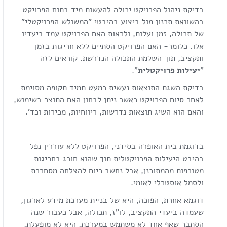
בדיקת ניהול הפרויקט יכולה להעשות מיד בתום הפרויקט
בהשוואת תכנון מול ביצוע בהיבטי "המשולש הפרויקטלי"
של תכולה, זמן ועלות, ולראות האם הפרויקט עמד ביעדיו
אלו. כלומר- האם הפרויקט הסתיים ללא חריגות בזמן
ותקציב, תוך השלמת התכולה הנדרשת. קוראים לזה
"
יעילות פרויקטלית
".
בדיקת השגת התוצאות נעשית כמעט תמיד תקופה מסוימת
לאחר סיום הפרויקט כאשר ניתן לבחון האם התוצר בשימוש,
והאם הוא השיג תוצאות נדרשות, ריווחיות, מכירות וכד'.
בדוגמת בית האופרה בסידני, הפרויקט ללא עוררין נפל
בהיבט היעילות הפרויקטלית תוך שהוא חורג בחריגות
מטורפות מהמתוכנן, אבל נחשב כיום להצלחה מסחררת
ולסמל אוסטרלי לאומי.
דוגמא אחרת, הפוכה, היא של בניית מערכת מידע לארגון,
שעמדה ביעדי התקציב, לו"ז, תכולה, אבל כעבור שנה
הסתבר שאף אחד לא משתמש במערכת, היא לא מופעלת,