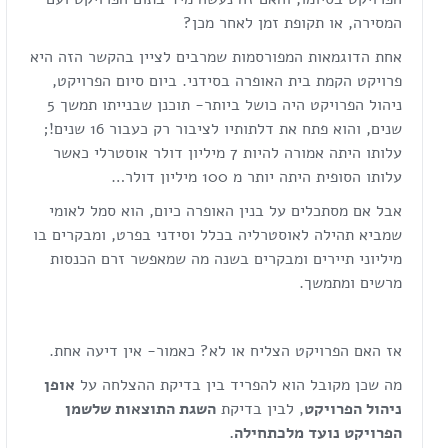
המסירה, או תקופת זמן לאחר מכן?
אחת הדוגמאות המפורסמות שמרבים לציין בהקשר הזה היא
פרויקט הקמת בית האופרה בסידני. ביום סיום הפרויקט,
ניהול הפרויקט היה כושל ביותר- תוכנן שבנייתו תמשך 5
שנים, והוא פתח את דלתותיו לציבור רק כעבור 16 שנים!;
עלותו היתה אמורה להיות 7 מיליון דולר אוסטרלי כאשר
עלותו הסופית היתה יותר מ 100 מיליון דולר…
אבל אם מסתכלים על בנין האופרה כיום, הוא סמל לאומי
שמביא תהילה לאוסטרליה בכלל וסידני בפרט, ומבקרים בו
מיליוני תיירים ומבקרים בשנה מה שמאפשר זרם הכנסות
מרשים ומתמשך.
אז האם הפרויקט הצליח או לא? כאמור- אין דיעה אחת.
מה שכן מקובל הוא להפריד בין בדיקת ההצלחה על
אופן
ניהול הפרויקט
, לבין בדיקת
השגת התוצאות שלשמן
הפרויקט נועד מלכתחילה.