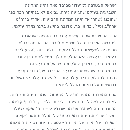
ישראל הצטרפה למועדון מכובד מאד והיא המדינה
השביעית בעולם שהגיעה לירח, גם אם לא בנחיתה רכה כפי
שתוכנן (שהרי אז היינו המדינה הרביעית, אחרי בריה"מ,
ארה"ב וסין). כך או כך, מדובר בהישג בקנה מידה עולמי.
אבל ההישגים של בראשית אינם רק תוספת ישראלית
למורשת המכובדת של משימות לירח. הם הוכחת יכולת
מהפכנית לתעשיות החלל בעולם – ולתכניות להגיע לירח
בעתיד. בראשית היא החללית הלא-ממשלתית הראשונה
בהיסטוריה, וכמובן החללית הישראלית הראשונה
בהיסטוריה שהשתחררה מבאר הכבידה של כדור הארץ –
נכנסה למסלול סביב עולם אחר. ולהישגים אלה יש השלכות
דרמטיות על פתיחת החלל ליזמים.
אחת המטרות המוצהרות של העמותה כאמור היתה חינוכית.
לעורר השראה לדור הצעיר- ליזום, ללמוד, ולדחוף קדימה.
הכוונה היתה לשחזר את מה שנודע לימים כ"אפקט אפולו"
כאשר אחרי הנחיתה המפורסמת של החללית האמריקאית
"אפולו" על הירח על הירח ב- 1969, הייתה נסיקה בהרשמה
למקצועות מדעיים. "אנו רוצים לשכפל את אפקט אפולו: