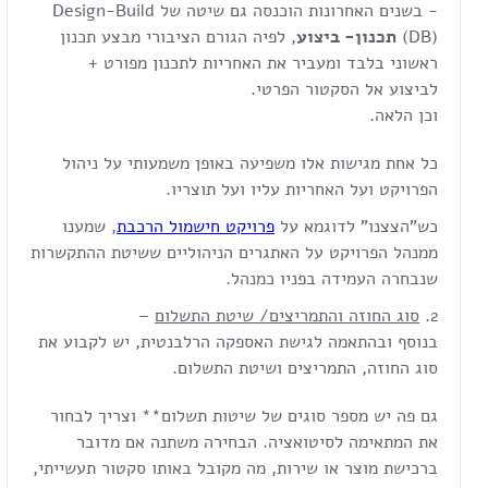
- בשנים האחרונות הוכנסה גם שיטה של Design-Build
(DB)
תכנון- ביצוע
, לפיה הגורם הציבורי מבצע תכנון
ראשוני בלבד ומעביר את האחריות לתכנון מפורט +
לביצוע אל הסקטור הפרטי.
וכן הלאה.
כל אחת מגישות אלו משפיעה באופן משמעותי על ניהול
הפרויקט ועל האחריות עליו ועל תוצריו.
כש"הצצנו" לדוגמא על
פרויקט חישמול הרכבת
, שמענו
ממנהל הפרויקט על האתגרים הניהוליים ששיטת ההתקשרות
שנבחרה העמידה בפניו כמנהל.
סוג החוזה והתמריצים/ שיטת התשלום
–
בנוסף ובהתאמה לגישת האספקה הרלבנטית, יש לקבוע את
סוג החוזה, התמריצים ושיטת התשלום.
גם פה יש מספר סוגים של שיטות תשלום** וצריך לבחור
את המתאימה לסיטואציה. הבחירה משתנה אם מדובר
ברכישת מוצר או שירות, מה מקובל באותו סקטור תעשייתי,