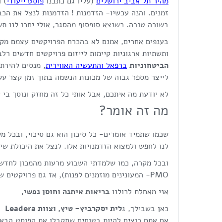
מהיר תל אביב ירושלים
(עליו גם כתבנו
פוסט ייעודי
) 
זמנים. והנה עכשיו- הזדמנות ! הזדמנות לנצל את הכב
בשורה טובה. כשנצא סופסוף מהסגר, אולי יחכו לנו תש
בענפים אחרים, אמנם לא בהכרח הפרויקטים עצמם מקו
ותשתיות ארגוניות קיימות לייזום פרויקטים חדשים רל
הביטחוניות
ברפאל והתעשיה האווירית
, מנסים להירת
לייצר מספר גבוה של מכונות הנשמה בתוך זמן קצר עק
לא יודעת מה איתכם, אבל אותי כל זה מחזק ונוסך בי א
מה זה אומר?
שכמו שתמיד אומרים- כל סיכון הוא גם סיכוי, ובכל מ
לנו לחפש ולמצוא הזדמנויות אלו. לנצל את היכולת שיש
ובכל מקרה, כמו שלמדתי השבוע מרעות מהמכון לחדשנ
PMO- המעונינים מוזמנים לפנות), אז גם פרויקטים שנעצרו, או מתעכבים, זמנם ישוב ויפרח. אמן!
אני מאחלת לכולנו
בריאות איתנה וחוסן נפשי
,
כאן בשבילך, ג
לית יסקרביץ- טיץ, וצוות Leadera
אם אתם רוצים להיות בטוחים שתקבלו את הפוסט הבא, אתם 