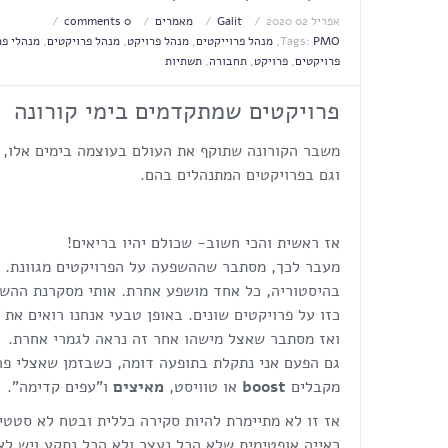
אפריל 02 2020
Galit
מאמרים
0 comments
PMO
Tags:
,
מנהל פרוייקטים
,
מנהל פרויקט
,
מנהל פרויקטים
,
מנהלי פר
פרויקטים
,
פרויקט
,
תחבורה
,
תשתיות
פרויקטים שמתקדמים בימי קורונה
משבר הקורונה שתוקף את העולם בעוצמה בימים אלו,
וגם בפרויקטים המתנהלים בהם.
אז ראשית והכי חשוב- שכולם יהיו בריאים!
מעבר לכך, מסתבר שההשפעה על הפרויקטים מגוונת. 
בהיסטוריה, כל אחד מושפע אחרת
.
אותי מסקרנת ההשפ
כזו על פרויקטים שונים. באופן טבעי אנחנו רואים את
ואז מסתבר שאצל מישהו אחר זה נראה לגמרי אחרת.
גם הפעם אני נתקלת בתופעה דומה, כשבזמן שאצלי פ
מקבלים
boost
או טוויסט,
מאיצים
ו"עפים קדימה".
אז זו לא מתיימרת להיות סקירה כללית ובטח לא סטטי
ראייה אופטימית שלא הכל נעצר ולא הכל נתקע ויש ל