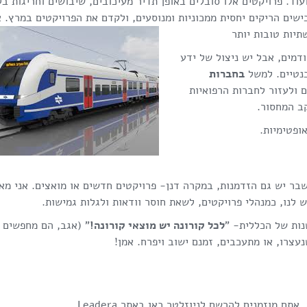
ועוד. פרויקטים אלו סובלים באופן תדיר מעיכובים, שיבושים וחריגות בל
ישים הריקים יחסית ממכוניות ומנוסעים, ולקדם את הפרויקטים במרץ. א
תיות טובות יותר
דמים, אבל יש ניצול של ידע
בנטיים. למשל
בחברות
ם ולעזור לחברות הרפואיות
ב המחסור.
ופטימיות.
שבר יש גם הזדמנות, במקרה דנן- פרויקטים חדשים או מואצים. אני מא
 לנו, כמנהלי פרויקטים, לשאת חוסר וודאות ולגלות גמישות.
ות של הכללית- "
לכל קורונה יש מוצאי קורונה!
" (אגב, הם מחפשים
מוזמנים להרשם לניוזלטר כאן באתר Leadera.