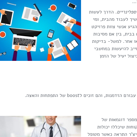
ן…
ספלינריים
. הדרך לעשות
יך לעבוד מהבית, ומי
גיע אנשי צוות פרויקט
בבית, בין אם מסיבות
או אחר. למשל- בדיקות
ייב להיעשות במחשבי
צול יעיל של הזמן
והם זוכים לboost של התפתחות והאצה.
מספר דוגמאות של
וחות שיכללו יכולות
צ'ר התראה כאשר מטופל