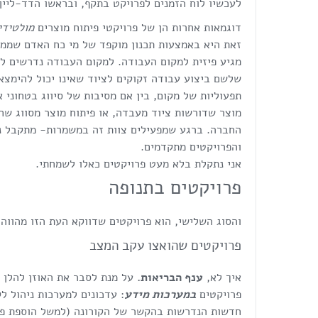
לעכשיו לוח הזמנים לפרויקט בתקף, ובראשו הדד-ליי
דוגמאות אחרות הן של פרויקטי פיתוח מוצרים
מולטידי
זאת היא באמצעות תכנון מוקפד של מי כח האדם שממש
מגיע פיזית למקום העבודה. למקום העבודה נדרשים לה
שלשם ביצוע עבודה זקוקים לציוד שאינו יכול להימצא 
תפעוליות של מקום, בין אם מסיבות של סיווג בטחוני 
מוצר שדורשות ציוד מעבדה, או פיתוח מוצר מסווג שח
החברה. ברגע שמפעילים צוות זה במשמרות- מתקבל ני
והפרויקטים מתקדמים.
אני נתקלת בלא מעט פרויקטים כאלו לשמחתי.
פרויקטים בתנופה
והסוג השלישי, הוא פרויקטים שדווקא העת הזו מהווה עבורם הזדמנות, 
פרויקטים שהואצו עקב המצב
איך לא,
ענף הבריאות.
על מנת לסבר את האוזן להלן 
פרויקטים
במערכות מידע
: עדכונים למערכות ניהול לק
חדשות הנדרשות בהקשר של הקורונה (למשל הוספת פי