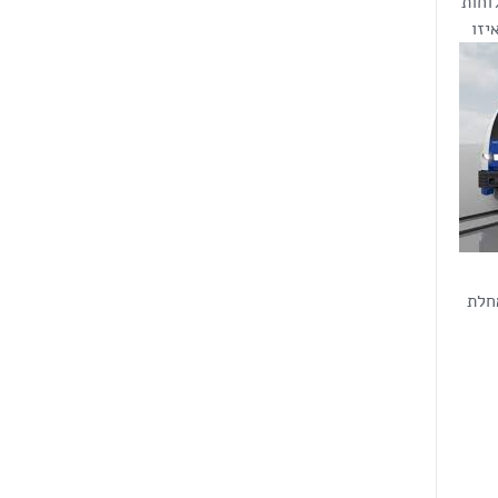
וחות
יזו
חלת