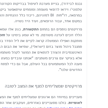
נכנס לבידוד), בניית מערכת לטיפול בבדיקות הקורונה,
טלפוני/ וידאו לרופאי משפחה ומומחים שיתאפשר ביקו
במרפאה, דו"חות BI לסוגיהם, ריכוז כלל הה
במקום אחד, עבור הרופאים, ועוד היד נטויה.
פרויקטים נוספים הם בתחום
התקשורת
, כגון אלו שמא
הללו זוכים לעדנה מטורפת. מי לא שמע בימינו על
om
מותקנת ואפילו הממשלה קראה לקיים את ליל הסדר בז
סמנכל ניהול מוצר בזום (ישראלי), שתיאר את הבום ה
האינטנסיבית והצורך להתאים את המוצר לקהל משתמשי
אלא בעיקר עם צרכים משתנים: "אנחנו עובדים כמעט מ
מענה לכל המשתמשים בכל העולם, אבל גם כדי לפתח 
החדשים שלנו".
פרויקטים שמצליחים למנף את המצב לטובה
מעניינים במיוחד הם ארגונים שמצליחים למנף את המצ
לאומיות
. כולנו מתעניינים כאזרחים, ועוקבים אחר ה