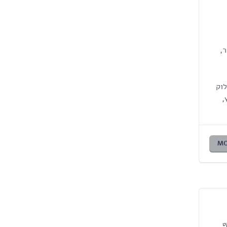
,
לוק
,
MO
ט