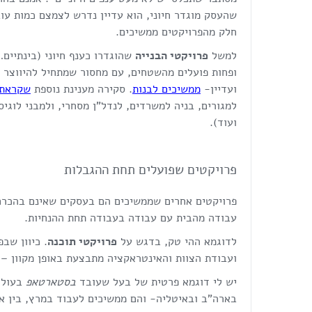
שהעסק מוגדר חיוני, הוא עדיין נדרש לצמצם כמות עו
חלק מהפרויקטים ממשיכים.
למשל
פרויקטי הבנייה
שהוגדרו כענף חיוני (בינתיים…
ופחות פועלים מהשטחים, עם מחסור שמתחיל להיווצר ב
ועדיין-
ממשיכים לבנות
. סקירה מענינת נוספת
שקראתי
למגורים, בניה למשרדים, לנדל"ן מסחרי, ולמבני לוגיס
ועוד).
פרויקטים שפועלים תחת ההגבלות
פרויקטים אחרים שממשיכים הם בעסקים שאינם בהכרח מ
עבודה מהבית עם עבודה בעבודה תחת ההנחיות.
לדוגמא ההי טק, בדגש על
פרויקטי תוכנה
. כיוון שב
ועבודת הצוות והאינטראקציה מתבצעת באופן מקוון –
יש לי דוגמא פרטית של בעל שעובד
בסטארטאפ
בעולם
בארה"ב ובאיטליה- והם ממשיכים לעבוד במרץ, בין אם ב