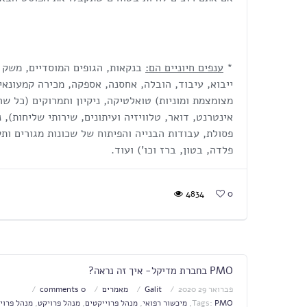
*
ענפים חיוניים הם:
בנקאות, הגופים המוסדיים, משק 
ייבוא, עיבוד, הובלה, אחסנה, אספקה, מכירה קמעונאי
מצומצמת ומוניות) טואלטיקה, ניקיון ותמרוקים (כל שר
אינטרנט, דואר, טלוויזיה ועיתונים, שירותי שליחות),
פסולת, עבודות הבנייה והפיתוח של שכונות מגורים ותש
פלדה, בטון, ברז וכו') ועוד.
4834
0
PMO בחברת מדיקל- איך זה נראה?
פברואר 29 2020
Galit
מאמרים
0 comments
PMO
Tags:
,
מיכשור רפואי
,
מנהל פרוייקטים
,
מנהל פרויקט
,
מנהל פרוי