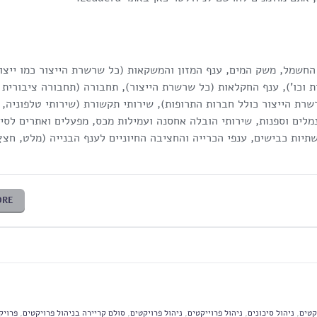
החשמל, משק המים, ענף המזון והמשקאות (כל שרשרת הייצור כמו ייצור
ת וכו'), ענף החקלאות (כל שרשרת הייצור), תחבורה (תחבורה ציבורית
שרת הייצור כולל חברות התרופות), שירותי תקשורת (שירותי טלפוניה,
 נמלים וספנות, שירותי הובלה אחסנה ועמילות מכס, מפעלים ואתרים לסי
תיות כבישים, ענפי הכרייה והחציבה החיוניים לענף הבנייה (מלט, חצץ
RE
קטים
,
ניהול סיכונים
,
ניהול פרוייקטים
,
ניהול פרויקטים
,
סולם קריירה בניהול פרויקטים
,
פרויק